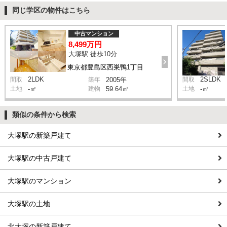
同じ学区の物件はこちら
中古マンション
8,499万円
大塚駅 徒歩10分
東京都豊島区西巣鴨1丁目
2LDK
2SLDK
間取
築年
2005年
間取
土地
-㎡
建物
59.64㎡
土地
-㎡
類似の条件から検索
大塚駅の新築戸建て
大塚駅の中古戸建て
大塚駅のマンション
大塚駅の土地
北大塚の新築戸建て