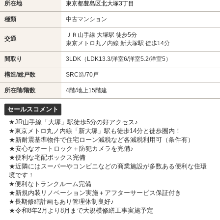
所在地
東京都豊島区北大塚3丁目
種類
中古マンション
ＪＲ山手線 大塚駅 徒歩5分
交通
東京メトロ丸ノ内線 新大塚駅 徒歩14分
間取り
3LDK（LDK13.3/洋室6/洋室5.2/洋室5）
構造/総戸数
SRC造/70戸
所在階/階数
4階/地上15階建
セールスコメント
★JR山手線「大塚」駅徒歩5分の好アクセス♪
★東京メトロ丸ノ内線「新大塚」駅も徒歩14分と徒歩圏内！
★新耐震基準物件で住宅ローン減税など各減税利用可（条件有）
★安心なオートロック＋防犯カメラを完備♪
★便利な宅配ボックス完備
★近隣にはスーパーやコンビニなどの商業施設が多数ある便利な住環
境です！
★便利なトランクルーム完備
★新規内装リノベーション実施＋アフターサービス保証付き
★長期修繕計画もあり管理体制良好♪
★令和8年2月より8月まで大規模修繕工事実施予定