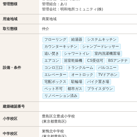
管理態様
管理組合：あり
管理会社：明和地所コミュニティ(株)
用途地域
商業地域
取引態様
仲介
フローリング
給湯器
システムキッチン
カウンターキッチン
シャンプードレッサー
追い焚き
シャワートイレ
室内洗濯機置場
エアコン
浴室乾燥機
CS受信可
BSアンテナ
設備・条件
コンロ三口
トランクルーム
バルコニー
エレベーター
オートロック
TVドアホン
宅配ボックス
駐輪場
バイク置き場
ペット不可
都市ガス
プライスダウン
リノベーション済み
建築確認番号
豊島区立豊成小学校
小学校区
(東京都豊島区)
巣鴨北中学校
中学校区
(東京都豊島区)