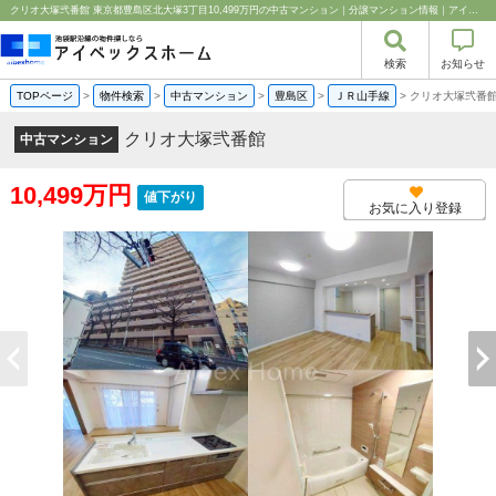
クリオ大塚弐番館 東京都豊島区北大塚3丁目10,499万円の中古マンション｜分譲マンション情報｜アイベックスホーム株式会社
検索
お知らせ
TOPページ
>
物件検索
>
中古マンション
>
豊島区
>
ＪＲ山手線
>
クリオ大塚弐番
クリオ大塚弐番館
中古マンション
10,499万円
値下がり
お気に入り登録