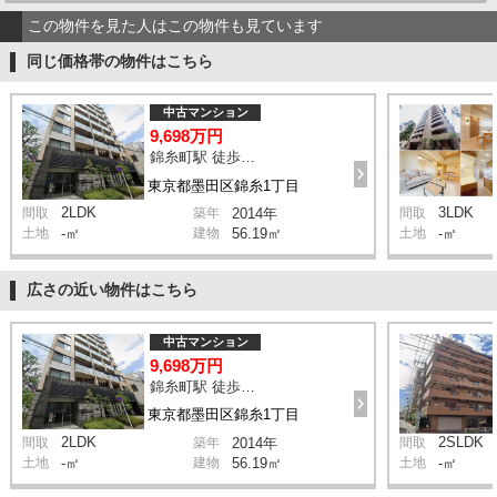
この物件を見た人はこの物件も見ています
同じ価格帯の物件はこちら
中古マンション
9,698万円
錦糸町駅 徒歩7分
東京都墨田区錦糸1丁目
2LDK
3LDK
間取
築年
2014年
間取
土地
-㎡
建物
56.19㎡
土地
-㎡
広さの近い物件はこちら
中古マンション
9,698万円
錦糸町駅 徒歩7分
東京都墨田区錦糸1丁目
2LDK
2SLDK
間取
築年
2014年
間取
土地
-㎡
建物
56.19㎡
土地
-㎡