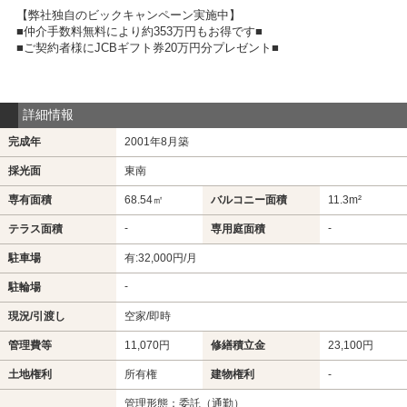
【弊社独自のビックキャンペーン実施中】
■仲介手数料無料により約353万円もお得です■
■ご契約者様にJCBギフト券20万円分プレゼント■
詳細情報
完成年
2001年8月築
採光面
東南
専有面積
68.54㎡
バルコニー面積
11.3m²
-
-
テラス面積
専用庭面積
駐車場
有:32,000円/月
-
駐輪場
現況/引渡し
空家/即時
管理費等
11,070円
修繕積立金
23,100円
土地権利
所有権
建物権利
-
管理形態：委託（通勤）