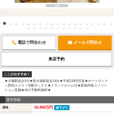
1/30
-
電話で問合わせ
メールで問合せ
来店予約
ここがおすすめ！
★大塚駅徒歩5分★新大塚駅徒歩14分★平成13年8月築★オートロック
＋防犯カメラ＋宅配ボックス★トランクルーム付★新規内装リノベー
ション実施★仲介手数料無料★
基本情報
10,499万円
価格
値下がり