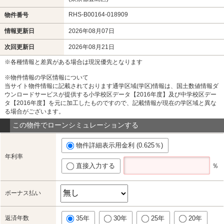
RHS-B00164-018909
物件番号
情報更新日
2026年08月07日
次回更新日
2026年08月21日
※各種情報と差異がある場合は現況優先となります
※物件情報の学区情報について
当サイト物件情報に記載されております通学区域(学区)情報は、国土数値情報ダ
ウンロードサービスが提供する小学校区データ【2016年度】及び中学校区デー
タ【2016年度】を元に加工したものですので、記載情報が現在の学区域と異な
る場合がございます。
この物件でローンシミュレーションする
物件詳細表示用金利 (0.625％)
年利率
直接入力する
％
ボーナス払い
返済年数
35年
30年
25年
20年