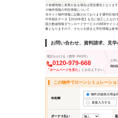
※各種情報と差異がある場合は現況優先となります
※物件情報の学区情報について
当サイト物件情報に記載されております通学区域(学
中学校区データ【2016年度】を元に加工したも
国土数値情報ダウンロードサービスのWEBサイト
象となりますので、そちらを踏まえ学区情報は参考
お問い合わせ、資料請求、見学
電話をかける（携帯･PHS可）
お問
0120-979-668
RHS
「ホームページを見た」
とお伝え下さい。
この物件でローンシミュレーショ
物件詳細表示用金利 (
年利率
直接入力する
ボーナス払い
返