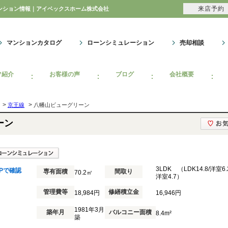
来店予約
マンション情報｜アイベックスホーム株式会社
マンションカタログ
ローンシミュレーション
売却相談
フ紹介
お客様の声
ブログ
会社概要
>
>
京王線
八幡山ビューグリーン
ーン
3LDK （LDK14.8/洋室6.2
Pで確認
専有面積
間取り
70.2㎡
洋室4.7）
管理費等
修繕積立金
18,984円
16,946円
1981年3月
築年月
バルコニー面積
8.4m²
築