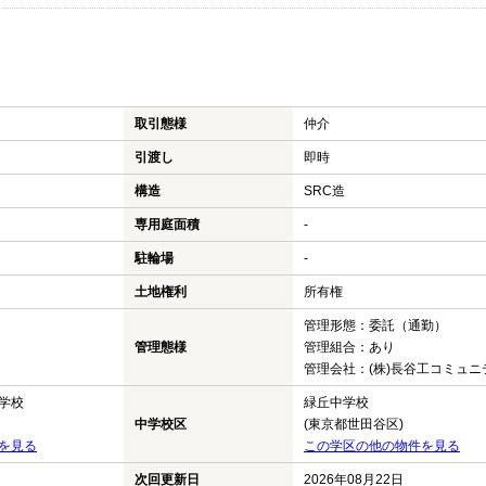
取引態様
仲介
引渡し
即時
構造
SRC造
専用庭面積
-
駐輪場
-
土地権利
所有権
管理形態：委託（通勤）
管理態様
管理組合：あり
管理会社：(株)長谷工コミュニ
学校
緑丘中学校
中学校区
(東京都世田谷区)
を見る
この学区の他の物件を見る
次回更新日
2026年08月22日