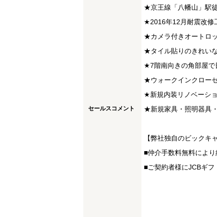
★京王線「八幡山」駅徒
★2016年12月耐震改
★カメラ付きオートロ
★タイル貼りのきれい
★7階南向きの角部屋で
★ウォークインクローゼ
★新規内装リノベーシ
セールスコメント
★新規家具・照明器具
【弊社独自のビックキ
■仲介手数料無料により
■ご契約者様にJCBギフ