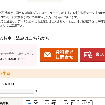
区)情報は、国土数値情報ダウンロードサービスが提供する小学校区データ【2016
のですので、記載情報が現在の学区域と異なる場合がございます。
上で記述通り、データは必ずしも正確とは言えません。また、通学区域(学区)は毎年
としてご活用下さい。
のお申し込みはこちらから
い合わせ番号をお伝えください
-B00164-019082
ンする
0.625％)
％
済年数
35年
30年
25年
20年