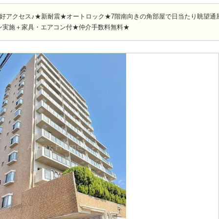
の好アクセス♪★新耐震★オートロック★7階南向きの角部屋で日当たり眺望通
ン実施＋家具・エアコン付★仲介手数料無料★