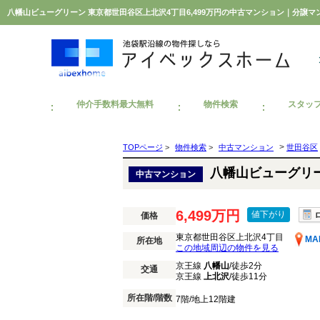
八幡山ビューグリーン 東京都世田谷区上北沢4丁目6,499万円の中古マンション｜分譲
仲介手数料最大無料
物件検索
スタッ
>
TOPページ
>
物件検索
>
中古マンション
世田谷区
八幡山ビューグリ
中古マンション
6,499万円
値下がり
価格
東京都世田谷区上北沢4丁目
MA
所在地
この地域周辺の物件を見る
京王線
八幡山
/徒歩2分
交通
京王線
上北沢
/徒歩11分
所在階/階数
7階/地上12階建