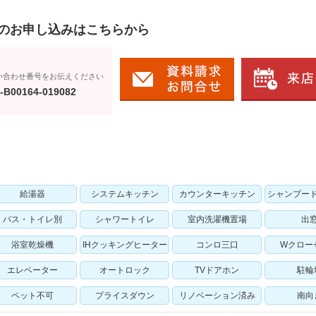
のお申し込みはこちらから
い合わせ番号をお伝えください
-B00164-019082
給湯器
システムキッチン
カウンターキッチン
シャンプー
バス・トイレ別
シャワートイレ
室内洗濯機置場
出
浴室乾燥機
IHクッキングヒーター
コンロ三口
Wクロー
エレベーター
オートロック
TVドアホン
駐輪
ペット不可
プライスダウン
リノベーション済み
南向