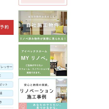
ドレッサー
窓
ゼット
場
き