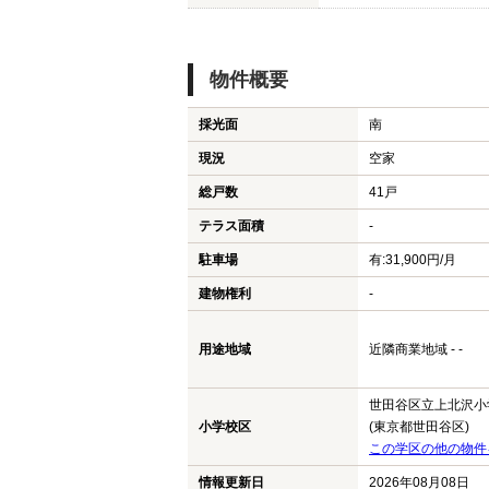
物件概要
採光面
南
現況
空家
総戸数
41戸
テラス面積
-
駐車場
有:31,900円/月
建物権利
-
用途地域
近隣商業地域 - -
世田谷区立上北沢小
小学校区
(東京都世田谷区)
この学区の他の物件
情報更新日
2026年08月08日