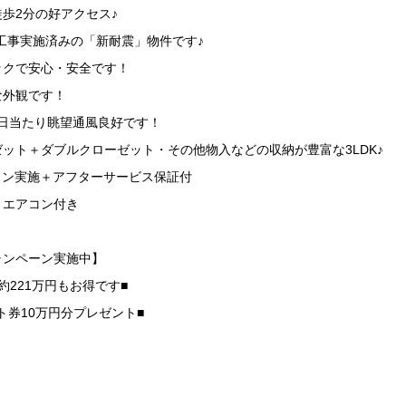
歩2分の好アクセス♪
修工事実施済みの「新耐震」物件です♪
ックで安心・安全です！
な外観です！
日当たり眺望通風良好です！
ット＋ダブルクローゼット・その他物入などの収納が豊富な3LDK♪
ョン実施＋アフターサービス保証付
・エアコン付き
ャンペーン実施中】
約221万円もお得です■
ト券10万円分プレゼント■