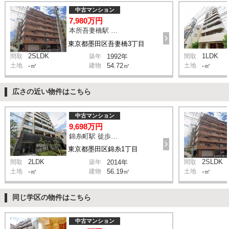
中古マンション
7,980万円
本所吾妻橋駅 徒歩1分
東京都墨田区吾妻橋3丁目
2SLDK
1LDK
間取
築年
1992年
間取
土地
-㎡
建物
54.72㎡
土地
-㎡
広さの近い物件はこちら
中古マンション
9,698万円
錦糸町駅 徒歩7分
東京都墨田区錦糸1丁目
2LDK
2SLDK
間取
築年
2014年
間取
土地
-㎡
建物
56.19㎡
土地
-㎡
同じ学区の物件はこちら
中古マンション