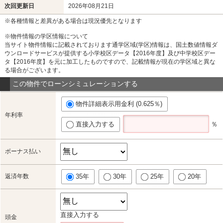
次回更新日
2026年08月21日
※各種情報と差異がある場合は現況優先となります
※物件情報の学区情報について
当サイト物件情報に記載されております通学区域(学区)情報は、国土数値情報ダ
ウンロードサービスが提供する小学校区データ【2016年度】及び中学校区デー
タ【2016年度】を元に加工したものですので、記載情報が現在の学区域と異な
る場合がございます。
この物件でローンシミュレーションする
物件詳細表示用金利 (0.625％)
年利率
直接入力する
％
ボーナス払い
返済年数
35年
30年
25年
20年
直接入力する
頭金