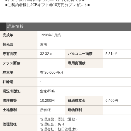
■ご契約者様にJCBギフト券10万円分プレゼント■
詳細情報
完成年
1998年1月築
採光面
東南
専有面積
32.32㎡
バルコニー面積
5.31m²
-
-
テラス面積
専用庭面積
駐車場
有:30,000円/月
-
駐輪場
現況/引渡し
空家/即時
管理費等
10,200円
修繕積立金
6,460円
土地権利
所有権
建物権利
-
管理形態：委託（通勤）
管理態様
管理組合：あり
管理会社：朝日管理(株)