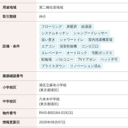
用途地域
第二種住居地域
取引態様
仲介
フローリング
床暖房
給湯器
システムキッチン
シャンプードレッサー
追い焚き
シャワートイレ
室内洗濯機置場
設備・条件
エアコン
浴室乾燥機
コンロ三口
エレベーター
オートロック
宅配ボックス
駐輪場
バルコニー
TVドアホン
ペット不可
プライスダウン
リノベーション済み
建築確認番号
港区立麻布小学校
小学校区
(東京都港区)
六本木中学校
中学校区
(東京都港区)
RHS-B00164-019131
物件番号
情報更新日
2026年08月07日