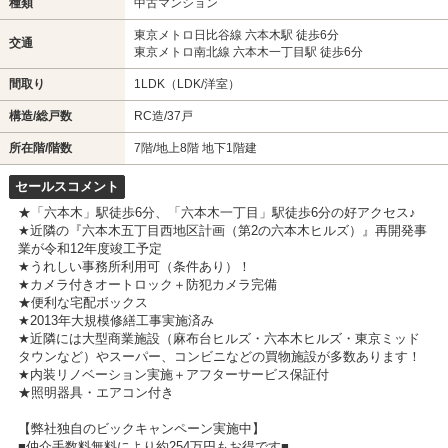
種類
中古マンション
東京メトロ日比谷線 六本木駅 徒歩6分
交通
東京メトロ南北線 六本木一丁目駅 徒歩6分
間取り
1LDK（LDK/洋室）
構造/総戸数
RC造/37戸
所在階/階数
7階/地上8階 地下1階建
セールスコメント
★「六本木」駅徒歩6分、「六本木一丁目」駅徒歩6分の好アクセス♪
★近隣の『六本木五丁目西地区計画（第2の六本木ヒルズ）』再開発事
業が令和12年度竣工予定
★うれしい事務所利用可（条件あり）！
★カメラ付きオートロック＋防犯カメラ完備
★便利な宅配ボックス
★2013年大規模修繕工事実施済み
★近隣には大型商業施設（麻布台ヒルズ・六本木ヒルズ・東京ミッド
タウンなど）やスーパー、コンビニなどの買物施設が多数あります！
★内装リノベーション実施＋アフターサービス保証付
★照明器具・エアコン付き
【弊社独自のビックキャンペーン実施中】
■仲介手数料無料により約254万円もお得です■