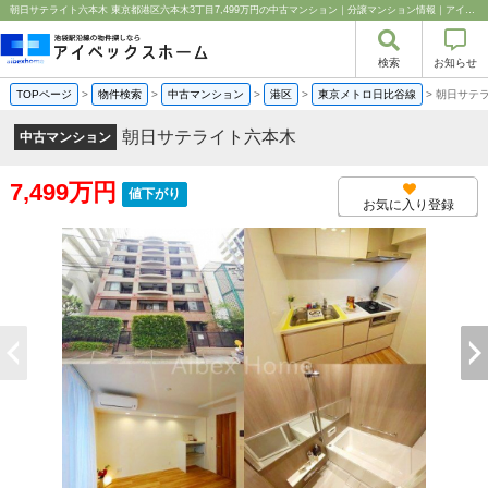
朝日サテライト六本木 東京都港区六本木3丁目7,499万円の中古マンション｜分譲マンション情報｜アイベックスホーム株式会社
検索
お知らせ
TOPページ
>
物件検索
>
中古マンション
>
港区
>
東京メトロ日比谷線
>
朝日サテ
朝日サテライト六本木
中古マンション
7,499万円
値下がり
お気に入り登録