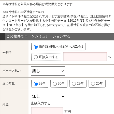
※各種情報と差異がある場合は現況優先となります
※物件情報の学区情報について
当サイト物件情報に記載されております通学区域(学区)情報は、国土数値情報ダ
ウンロードサービスが提供する小学校区データ【2016年度】及び中学校区デー
タ【2016年度】を元に加工したものですので、記載情報が現在の学区域と異な
る場合がございます。
この物件でローンシミュレーションする
物件詳細表示用金利 (0.625％)
年利率
直接入力する
％
ボーナス払い
返済年数
35年
30年
25年
20年
直接入力する
頭金
万円