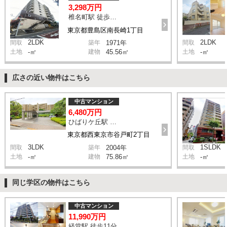
3,298万円
椎名町駅 徒歩8分
東京都豊島区南長崎1丁目
2LDK
2LDK
間取
築年
1971年
間取
土地
-㎡
建物
45.56㎡
土地
-㎡
広さの近い物件はこちら
中古マンション
6,480万円
ひばりケ丘駅 徒歩11分
東京都西東京市谷戸町2丁目
3LDK
1SLDK
間取
築年
2004年
間取
土地
-㎡
建物
75.86㎡
土地
-㎡
同じ学区の物件はこちら
中古マンション
11,990万円
経堂駅 徒歩11分