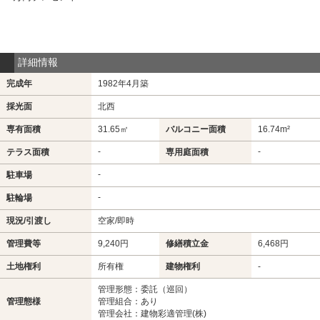
詳細情報
完成年
1982年4月築
採光面
北西
専有面積
31.65㎡
バルコニー面積
16.74m²
-
-
テラス面積
専用庭面積
-
駐車場
-
駐輪場
現況/引渡し
空家/即時
管理費等
9,240円
修繕積立金
6,468円
土地権利
所有権
建物権利
-
管理形態：委託（巡回）
管理態様
管理組合：あり
管理会社：建物彩適管理(株)