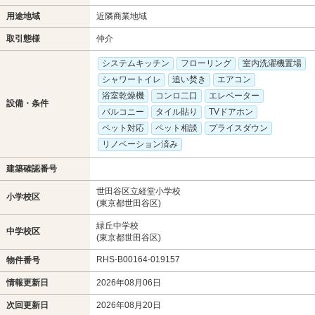
用途地域
近隣商業地域
取引態様
仲介
システムキッチン
フローリング
室内洗濯機置場
シャワートイレ
追い焚き
エアコン
浴室乾燥機
コンロ二口
エレベーター
設備・条件
バルコニー
タイル貼り
TVドアホン
ペット対応
ペット相談
プライスダウン
リノベーション済み
建築確認番号
世田谷区立経堂小学校
小学校区
(東京都世田谷区)
緑丘中学校
中学校区
(東京都世田谷区)
RHS-B00164-019157
物件番号
情報更新日
2026年08月06日
次回更新日
2026年08月20日