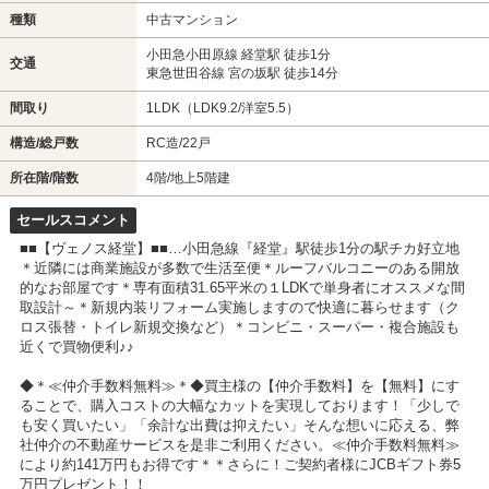
種類
中古マンション
小田急小田原線 経堂駅 徒歩1分
交通
東急世田谷線 宮の坂駅 徒歩14分
間取り
1LDK（LDK9.2/洋室5.5）
構造/総戸数
RC造/22戸
所在階/階数
4階/地上5階建
セールスコメント
■■【ヴェノス経堂】■■…小田急線『経堂』駅徒歩1分の駅チカ好立地
＊近隣には商業施設が多数で生活至便＊ルーフバルコニーのある開放
的なお部屋です＊専有面積31.65平米の１LDKで単身者にオススメな間
取設計～＊新規内装リフォーム実施しますので快適に暮らせます（ク
ロス張替・トイレ新規交換など）＊コンビニ・スーパー・複合施設も
近くで買物便利♪♪
◆＊≪仲介手数料無料≫＊◆買主様の【仲介手数料】を【無料】にす
ることで、購入コストの大幅なカットを実現しております！「少しで
も安く買いたい」「余計な出費は抑えたい」そんな想いに応える、弊
社仲介の不動産サービスを是非ご利用ください。≪仲介手数料無料≫
により約141万円もお得です＊＊さらに！ご契約者様にJCBギフト券5
万円プレゼント！！