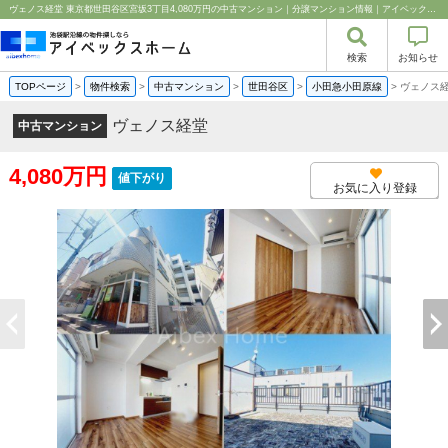
ヴェノス経堂 東京都世田谷区宮坂3丁目4,080万円の中古マンション｜分譲マンション情報｜アイベックスホーム株式会社
検索
お知らせ
TOPページ
>
物件検索
>
中古マンション
>
世田谷区
>
小田急小田原線
>
ヴェノス
ヴェノス経堂
中古マンション
4,080万円
値下がり
お気に入り登録