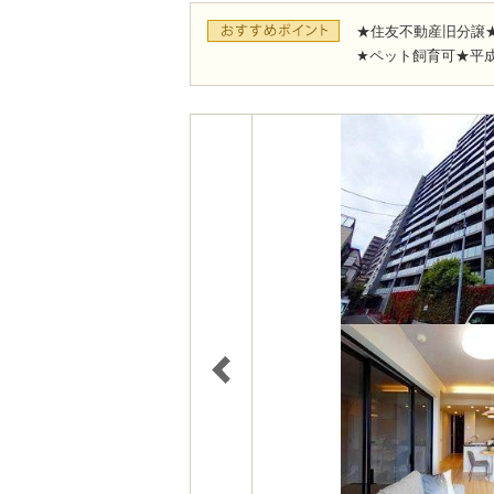
★住友不動産旧分譲★
★ペット飼育可★平成