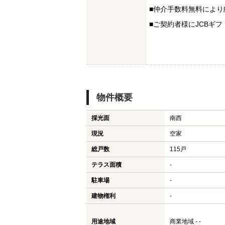
■仲介手数料無料により
■ご契約者様にJCBギフ
物件概要
採光面
南西
現況
空家
総戸数
115戸
テラス面積
-
駐車場
-
建物権利
-
用途地域
商業地域 - -