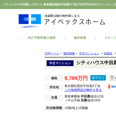
シティハウス中目黒レジデンス 東京都目黒区中目黒4丁目9,799万円の中古マンション
仲介手数料最大無料
物件検索
スタッ
>
TOPページ
>
物件検索
>
中古マンション
目黒区
シティハウス中目
中古マンション
9,799万円
値下がり
価格
東京都目黒区中目黒4丁目
M
所在地
この地域周辺の物件を見る
東急東横線
中目黒
/徒歩12分
交通
ＪＲ山手線
目黒
/徒歩16分
所在階/階数
15階/地上15階建