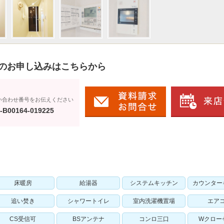
のお申し込みはこちらから
い合わせ番号をお伝えください
-B00164-019225
床暖房
給湯器
システムキッチン
カウンター
追い焚き
シャワートイレ
室内洗濯機置場
エア
CS受信可
BSアンテナ
コンロ三口
Wクロー