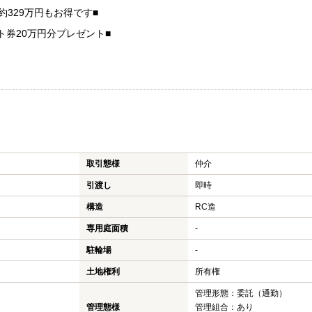
約329万円もお得です■
ト券20万円分プレゼント■
取引態様
仲介
引渡し
即時
構造
RC造
専用庭面積
-
駐輪場
-
土地権利
所有権
管理形態：委託（通勤）
管理態様
管理組合：あり