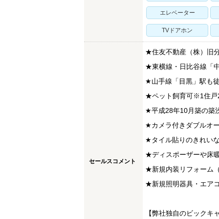
エレベーター
TVドアホン
★住友不動産（株）旧
★東横線・日比谷線「中
★山手線「目黒」駅も徒
★ペット飼育可※1住戸
★平成28年10月築の築
★カメラ付きダブルオ
★タイル貼りのきれい
★ディスポーザーや床
セールスコメント
★新規内装リフォーム
★新規照明器具・エアコ
【弊社独自のビックキ