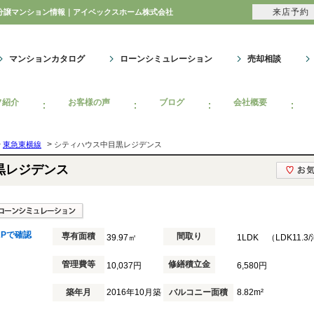
来店予約
｜分譲マンション情報｜アイベックスホーム株式会社
マンションカタログ
ローンシミュレーション
売却相談
フ紹介
お客様の声
ブログ
会社概要
>
>
東急東横線
シティハウス中目黒レジデンス
黒レジデンス
APで確認
専有面積
間取り
39.97㎡
1LDK （LDK11.3
管理費等
修繕積立金
10,037円
6,580円
築年月
2016年10月築
バルコニー面積
8.82m²