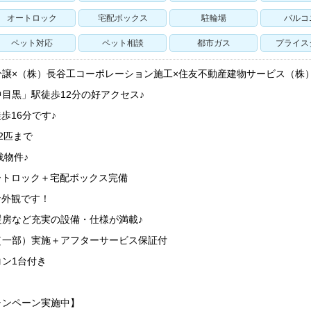
オートロック
宅配ボックス
駐輪場
バルコ
ペット対応
ペット相談
都市ガス
プライス
分譲×（株）長谷工コーポレーション施工×住友不動産建物サービス（株
目黒」駅徒歩12分の好アクセス♪
歩16分です♪
2匹まで
浅物件♪
ートロック＋宅配ボックス完備
な外観です！
暖房など充実の設備・仕様が満載♪
（一部）実施＋アフターサービス保証付
ン1台付き
ャンペーン実施中】