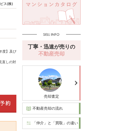
ス(株)
丁寧・迅速が売りの
年度】及び
不動産売却
見直しの対
売却査定
不動産売却の流れ
「仲介」と「買取」の違い