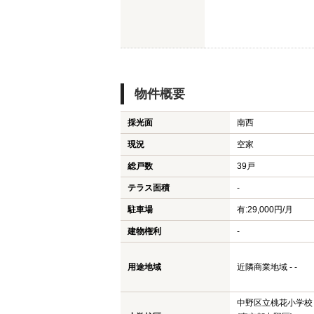
物件概要
採光面
南西
現況
空家
総戸数
39戸
テラス面積
-
駐車場
有:29,000円/月
建物権利
-
用途地域
近隣商業地域 - -
中野区立桃花小学校