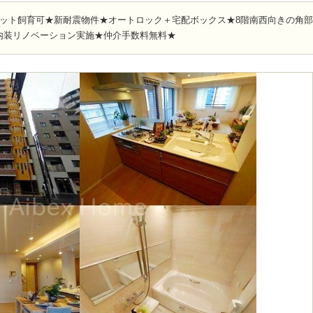
ペット飼育可★新耐震物件★オートロック＋宅配ボックス★8階南西向きの角
内装リノベーション実施★仲介手数料無料★