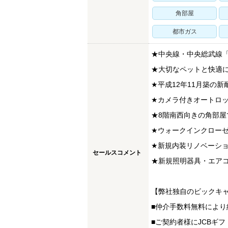
角部屋
都市ガス
★中央線・中央総武線「
★大切なペットと快適
★平成12年11月築の新
★カメラ付きオートロ
★8階南西向きの角部
★ウォークインクローゼ
★新規内装リノベーシ
セールスコメント
★新規照明器具・エア
【弊社独自のビックキ
■仲介手数料無料により
■ご契約者様にJCBギフ