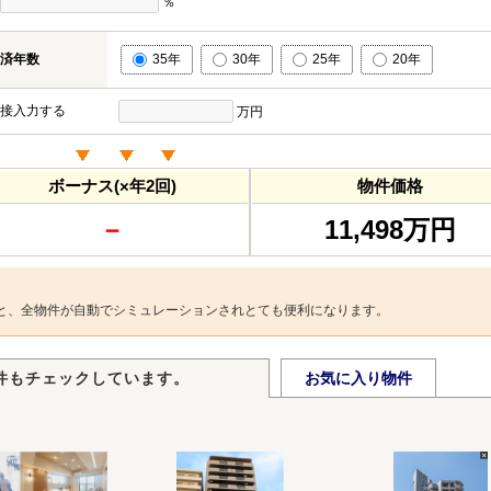
％
済年数
35年
30年
25年
20年
接入力する
万円
ボーナス(×年2回)
物件価格
－
11,498万円
と、全物件が自動でシミュレーションされとても便利になります。
件もチェックしています。
お気に入り物件