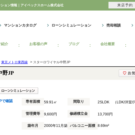
来店予約
マンション情報｜アイベックスホーム株式会社
マンションカタログ
ローンシミュレーション
売却相談
フ紹介
お客様の声
ブログ
会社概要
>
>
東京メトロ東西線
スターロワイヤル中野JP
野JP
Pで確認
専有面積
間取り
59.91㎡
2SLDK （LDK/洋室
管理費等
修繕積立金
9,600円
13,700円
築年月
2000年11月築
バルコニー面積
8.69m²