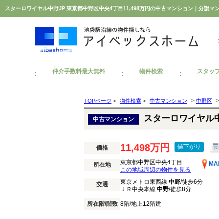
スターロワイヤル中野JP 東京都中野区中央4丁目11,498万円の中古マンション｜分譲
仲介手数料最大無料
物件検索
スタッ
>
TOPページ
>
物件検索
>
中古マンション
中野区
スターロワイヤル中
中古マンション
11,498万円
値下がり
価格
東京都中野区中央4丁目
MA
所在地
この地域周辺の物件を見る
東京メトロ東西線
中野
/徒歩6分
交通
ＪＲ中央本線
中野
/徒歩8分
所在階/階数
8階/地上12階建