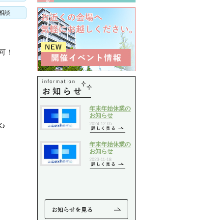
相談
可！
♪