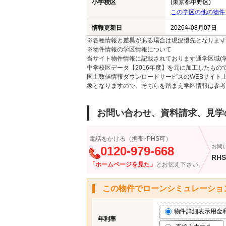
小学校区
(東京都中野区)
この学区の他の物件
情報更新日
2026年08月07日
※各種情報と差異がある場合は現況優先となります
※物件情報の学区情報について
当サイト物件情報に記載されております通学区域(学
中学校区データ【2016年度】を元に加工したも
国土数値情報ダウンロードサービスのWEBサイト
象となりますので、そちらを踏まえ学区情報は参考
お問い合わせ、資料請求、見学
電話をかける（携帯･PHS可）
お問
0120-979-668
RHS
「ホームページを見た」
とお伝え下さい。
この物件でローンシミュレーショ
物件詳細表示用金利 (
年利率