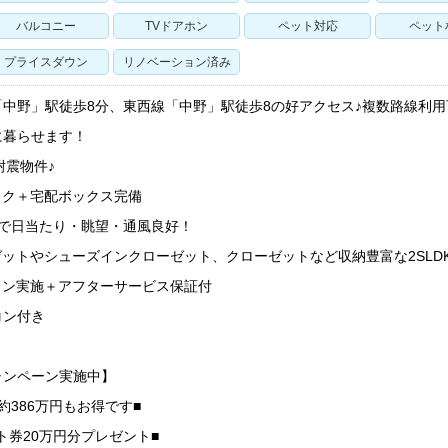
バルコニー
TVドアホン
ペット対応
ペット
プライスダウン
リノベーション済み
中野」駅徒歩8分、東西線「中野」駅徒歩8の好アクセス♪複数路線利用
に暮らせます！
耐震物件♪
ック＋宅配ボックス完備
屋で日当たり・眺望・通風良好！
ットやシューズインクローゼット、クローゼットなど収納豊富な2SLDK
ョン実施＋アフターサービス保証付
コン付き
ャンペーン実施中】
約386万円もお得です■
ト券20万円分プレゼント■