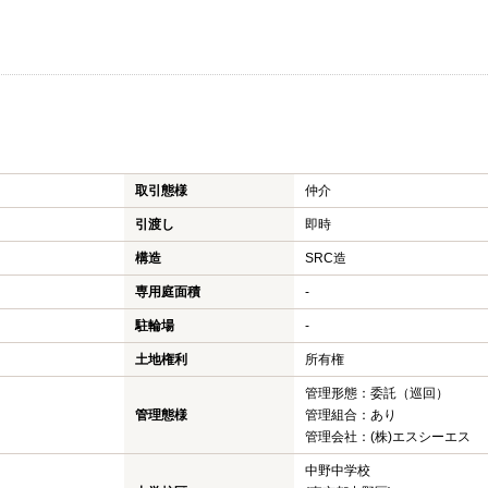
取引態様
仲介
引渡し
即時
構造
SRC造
専用庭面積
-
駐輪場
-
土地権利
所有権
管理形態：委託（巡回）
管理態様
管理組合：あり
管理会社：(株)エスシーエス
中野中学校