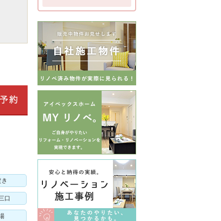
焚き
三口
場