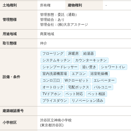
土地権利
所有権
建物権利
-
管理形態：委託（通勤）
管理態様
管理組合：あり
管理会社：(株)大京アステージ
用途地域
商業地域
取引態様
仲介
フローリング
床暖房
給湯器
システムキッチン
カウンターキッチン
シャンプードレッサー
追い焚き
シャワートイレ
室内洗濯機置場
エアコン
浴室乾燥機
設備・条件
コンロ三口
Wクローゼット
エレベーター
オートロック
宅配ボックス
バルコニー
TVドアホン
ペット対応
ペット相談
プライスダウン
リノベーション済み
建築確認番号
渋谷区立神南小学校
小学校区
(東京都渋谷区)