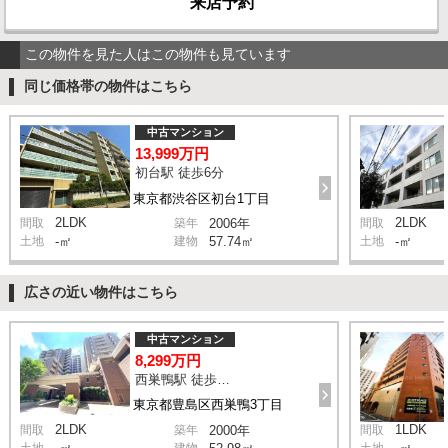
来店予約
この物件を見た人はこの物件も見ています
同じ価格帯の物件はこちら
中古マンション
13,999万円
初台駅 徒歩6分
東京都渋谷区初台1丁目
2LDK
2LDK
間取
築年
2006年
間取
土地
-㎡
建物
57.74㎡
土地
-㎡
広さの近い物件はこちら
中古マンション
8,299万円
西巣鴨駅 徒歩1分
東京都豊島区西巣鴨3丁目
2LDK
1LDK
間取
築年
2000年
間取
土地
建物
土地