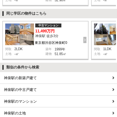
-㎡
52.98㎡
-㎡
同じ学区の物件はこちら
中古マンション
11,499万円
神泉駅 徒歩3分
東京都渋谷区神泉町0
2LDK
1LDK
間取
築年
1999年
間取
土地
-㎡
建物
51.85㎡
土地
-㎡
類似の条件から検索
神泉駅の新築戸建て
神泉駅の中古戸建て
神泉駅のマンション
神泉駅の土地