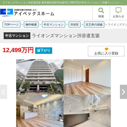
ライオンズマンション渋谷道玄坂 東京都渋谷区円山町012,499万円の中古マンション｜分譲マンション情報｜アイベックスホーム株式会社
検索
お知らせ
TOPページ
>
物件検索
>
中古マンション
>
渋谷区
>
京王井の頭線
>
ライオンズマ
ライオンズマンション渋谷道玄坂
中古マンション
12,499万円
値下がり
お気に入り登録