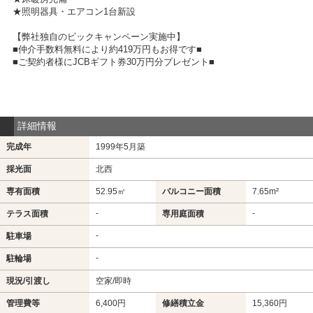
★照明器具・エアコン1台新設
【弊社独自のビックキャンペーン実施中】
■仲介手数料無料により約419万円もお得です■
■ご契約者様にJCBギフト券30万円分プレゼント■
詳細情報
完成年
1999年5月築
採光面
北西
専有面積
52.95㎡
バルコニー面積
7.65m²
-
-
テラス面積
専用庭面積
-
駐車場
-
駐輪場
現況/引渡し
空家/即時
管理費等
6,400円
修繕積立金
15,360円