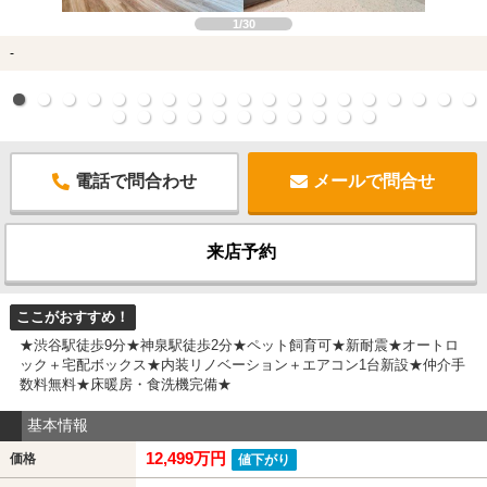
1/30
-
電話で問合わせ
メールで問合せ
来店予約
ここがおすすめ！
★渋谷駅徒歩9分★神泉駅徒歩2分★ペット飼育可★新耐震★オートロ
ック＋宅配ボックス★内装リノベーション＋エアコン1台新設★仲介手
数料無料★床暖房・食洗機完備★
基本情報
12,499万円
価格
値下がり