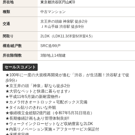
所在地
東京都渋谷区円山町0
種類
中古マンション
京王井の頭線 神泉駅 徒歩2分
交通
ＪＲ山手線 渋谷駅 徒歩9分
間取り
2LDK（LDK11.3/洋室6/洋室4.5）
構造/総戸数
SRC造/99戸
所在階/階数
3階/地上14階建
セールスコメント
★100年に一度の大規模再開発が進む「渋谷」が生活圏！渋谷駅まで徒
歩9分♪
★京王井の頭「神泉」駅なら徒歩2分
★大切なペットと快適に暮らせます♪
★平成11年5月築の新耐震物件♪
★カメラ付きオートロック＋宅配ボックス完備
★タイル貼りのきれいな外観
★修繕積立金総額2億円超（令和7年5月31日現在）
★長期修繕計画もあり管理体制良好!
★ウォークインクローゼットなど収納豊富な2LDK
★内装リノベーション実施＋アフターサービス保証付
★床暖房完備