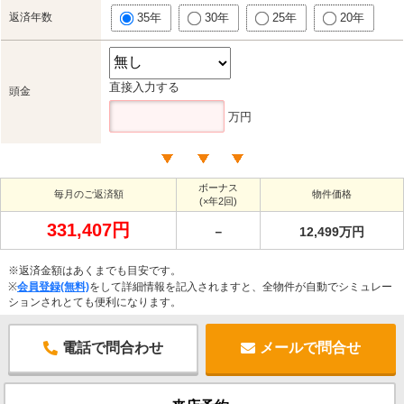
返済年数
35年
30年
25年
20年
直接入力する
頭金
万円
ボーナス
毎月のご返済額
物件価格
(×年2回)
331,407円
－
12,499万円
※返済金額はあくまでも目安です。
※
会員登録(無料)
をして詳細情報を記入されますと、全物件が自動でシミュレー
ションされとても便利になります。
電話で問合わせ
メールで問合せ