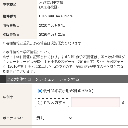
赤羽岩淵中学校
中学校区
(東京都北区)
RHS-B00164-019370
物件番号
情報更新日
2026年08月07日
次回更新日
2026年08月21日
※各種情報と差異がある場合は現況優先となります
※物件情報の学区情報について
当サイト物件情報に記載されております通学区域(学区)情報は、国土数値情報ダ
ウンロードサービスが提供する小学校区データ【2016年度】及び中学校区デー
タ【2016年度】を元に加工したものですので、記載情報が現在の学区域と異な
る場合がございます。
この物件でローンシミュレーションする
物件詳細表示用金利 (0.625％)
年利率
直接入力する
％
ボーナス払い