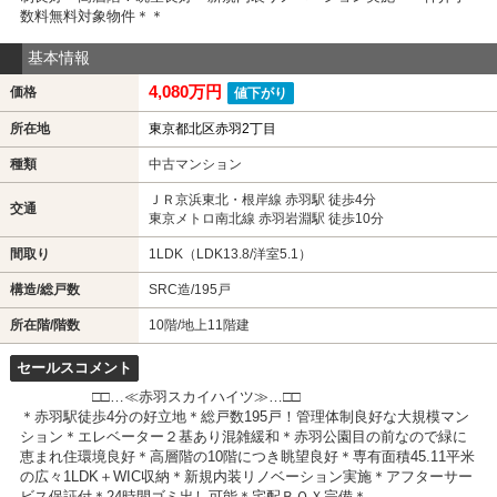
数料無料対象物件＊＊
基本情報
4,080万円
価格
値下がり
所在地
東京都北区赤羽2丁目
種類
中古マンション
ＪＲ京浜東北・根岸線 赤羽駅 徒歩4分
交通
東京メトロ南北線 赤羽岩淵駅 徒歩10分
間取り
1LDK（LDK13.8/洋室5.1）
構造/総戸数
SRC造/195戸
所在階/階数
10階/地上11階建
セールスコメント
□□…≪赤羽スカイハイツ≫…□□
＊赤羽駅徒歩4分の好立地＊総戸数195戸！管理体制良好な大規模マン
ション＊エレベーター２基あり混雑緩和＊赤羽公園目の前なので緑に
恵まれ住環境良好＊高層階の10階につき眺望良好＊専有面積45.11平米
の広々1LDK＋WIC収納＊新規内装リノベーション実施＊アフターサー
ビス保証付＊24時間ゴミ出し可能＊宅配ＢＯＸ完備＊