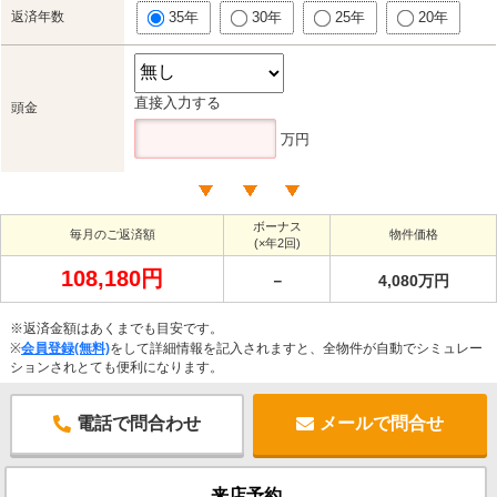
返済年数
35年
30年
25年
20年
直接入力する
頭金
万円
ボーナス
毎月のご返済額
物件価格
(×年2回)
108,180円
－
4,080万円
※返済金額はあくまでも目安です。
※
会員登録(無料)
をして詳細情報を記入されますと、全物件が自動でシミュレー
ションされとても便利になります。
電話で問合わせ
メールで問合せ
来店予約