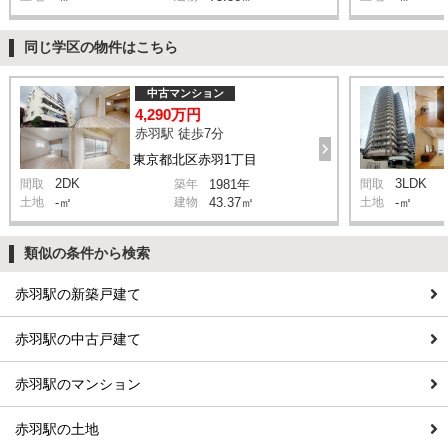
同じ学区の物件はこちら
中古マンション
4,290万円
赤羽駅 徒歩7分
東京都北区赤羽1丁目
2DK
3LDK
間取
築年
1981年
間取
土地
-㎡
建物
43.37㎡
土地
-㎡
類似の条件から検索
赤羽駅の新築戸建て
赤羽駅の中古戸建て
赤羽駅のマンション
赤羽駅の土地