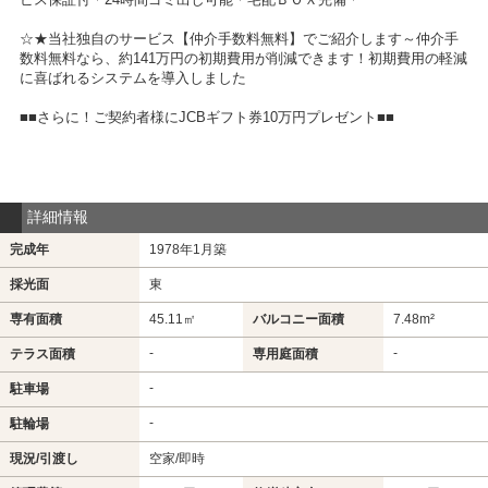
☆★当社独自のサービス【仲介手数料無料】でご紹介します～仲介手
数料無料なら、約141万円の初期費用が削減できます！初期費用の軽減
に喜ばれるシステムを導入しました
■■さらに！ご契約者様にJCBギフト券10万円プレゼント■■
詳細情報
完成年
1978年1月築
採光面
東
専有面積
45.11㎡
バルコニー面積
7.48m²
-
-
テラス面積
専用庭面積
-
駐車場
-
駐輪場
現況/引渡し
空家/即時