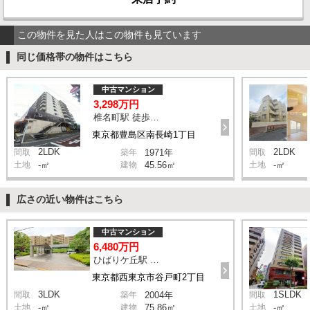
この物件を見た人はこの物件も見ています
同じ価格帯の物件はこちら
中古マンション
3,298万円
椎名町駅 徒歩8分
東京都豊島区南長崎1丁目
2LDK
2LDK
間取
築年
1971年
間取
土地
-㎡
建物
45.56㎡
土地
-㎡
広さの近い物件はこちら
中古マンション
6,480万円
ひばりケ丘駅 徒歩11分
東京都西東京市谷戸町2丁目
3LDK
1SLDK
間取
築年
2004年
間取
土地
-㎡
建物
75.86㎡
土地
-㎡