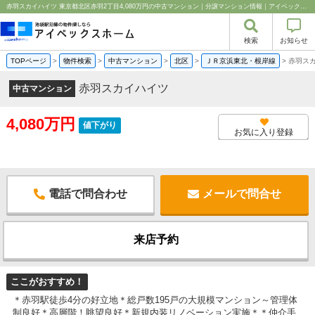
赤羽スカイハイツ 東京都北区赤羽2丁目4,080万円の中古マンション｜分譲マンション情報｜アイベックスホーム株式会社
検索
お知らせ
TOPページ
>
物件検索
>
中古マンション
>
北区
>
ＪＲ京浜東北・根岸線
>
赤羽ス
赤羽スカイハイツ
中古マンション
4,080万円
値下がり
お気に入り登録
電話で問合わせ
メールで問合せ
来店予約
ここがおすすめ！
＊赤羽駅徒歩4分の好立地＊総戸数195戸の大規模マンション～管理体
制良好＊高層階！眺望良好＊新規内装リノベーション実施＊＊仲介手