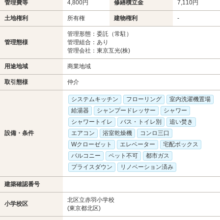
管理費等
4,800円
修繕積立金
7,110円
土地権利
所有権
建物権利
-
管理形態：委託（常駐）
管理態様
管理組合：あり
管理会社：東京互光(株)
用途地域
商業地域
取引態様
仲介
システムキッチン
フローリング
室内洗濯機置場
給湯器
シャンプードレッサー
シャワー
シャワートイレ
バス・トイレ別
追い焚き
設備・条件
エアコン
浴室乾燥機
コンロ三口
Wクローゼット
エレベーター
宅配ボックス
バルコニー
ペット不可
都市ガス
プライスダウン
リノベーション済み
建築確認番号
北区立赤羽小学校
小学校区
(東京都北区)