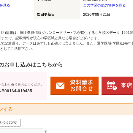
を見る
この学区の他の物件を見る
次回更新日
2026年08月21日
区)情報は、国土数値情報ダウンロードサービスが提供する小学校区データ【2016
のですので、記載情報が現在の学区域と異なる場合がございます。
上で記述通り、データは必ずしも正確とは言えません。また、通学区域(学区)は毎年
としてご活用下さい。
のお申し込みはこちらから
い合わせ番号をお伝えください
-B00164-019435
ンする
0.625％)
％