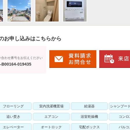
のお申し込みはこちらから
い合わせ番号をお伝えください
-B00164-019435
フローリング
室内洗濯機置場
給湯器
シャンプー
追い焚き
エアコン
浴室乾燥機
コンロ
エレベーター
オートロック
宅配ボックス
バルコ