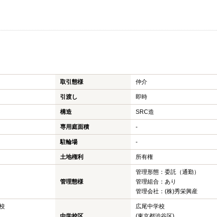
取引態様
仲介
引渡し
即時
構造
SRC造
専用庭面積
-
駐輪場
-
土地権利
所有権
管理形態：委託（通勤）
管理態様
管理組合：あり
管理会社：(株)秀栄興産
校
広尾中学校
中学校区
(東京都渋谷区)