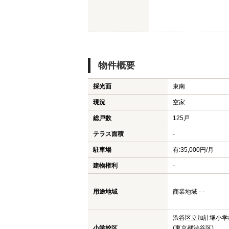
物件概要
採光面
東南
現況
空家
総戸数
125戸
テラス面積
-
駐車場
有:35,000円/月
建物権利
-
用途地域
商業地域 - -
渋谷区立加計塚小学
小学校区
(東京都渋谷区)