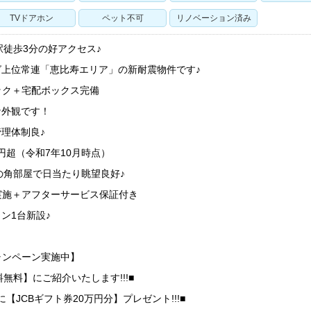
TVドアホン
ペット不可
リノベーション済み
駅徒歩3分の好アクセス♪
グ上位常連「恵比寿エリア」の新耐震物件です♪
ック＋宅配ボックス完備
な外観です！
理体制良♪
円超（令和7年10月時点）
の角部屋で日当たり眺望良好♪
実施＋アフターサービス保証付き
ン1台新設♪
ャンペーン実施中】
無料】にご紹介いたします!!!■
【JCBギフト券20万円分】プレゼント!!!■