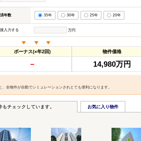
済年数
35年
30年
25年
20年
接入力する
万円
ボーナス(×年2回)
物件価格
－
14,980万円
と、全物件が自動でシミュレーションされとても便利になります。
件もチェックしています。
お気に入り物件