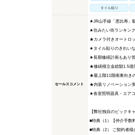
タイル貼り
★JR山手線「恵比寿」
★住みたい街ランキン
★カメラ付きオートロ
★タイル貼りのきれい
★長期修繕計画もあり管
★修繕積立金総額1.5億
★最上階11階南東向き
セールスコメント
★内装リノベーション
★各室照明器具・エアコ
【弊社独自のビックキ
■特典（1）【仲介手数料
■特典（2） ご契約者様に