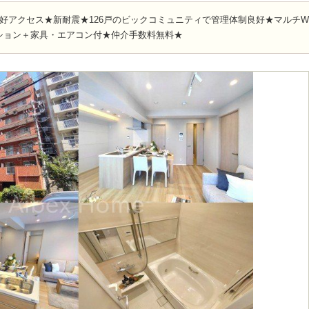
好アクセス★新耐震★126戸のビックコミュニティで管理体制良好★マルチW
ション＋家具・エアコン付★仲介手数料無料★