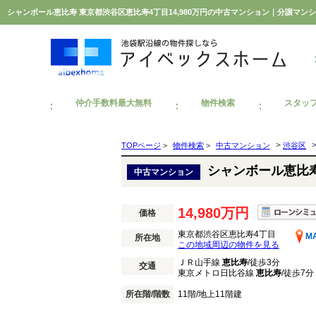
シャンボール恵比寿 東京都渋谷区恵比寿4丁目14,980万円の中古マンション｜分譲マ
仲介手数料最大無料
物件検索
スタッ
>
TOPページ
>
物件検索
>
中古マンション
渋谷区
シャンボール恵比
中古マンション
14,980万円
価格
東京都渋谷区恵比寿4丁目
M
所在地
この地域周辺の物件を見る
ＪＲ山手線
恵比寿
/徒歩3分
交通
東京メトロ日比谷線
恵比寿
/徒歩7分
所在階/階数
11階/地上11階建