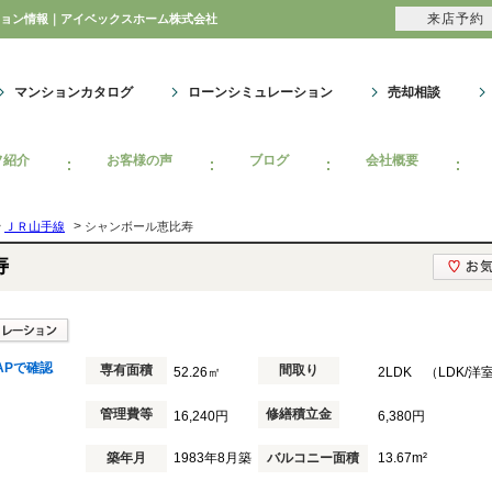
来店予約
ンション情報｜アイベックスホーム株式会社
マンションカタログ
ローンシミュレーション
売却相談
フ紹介
お客様の声
ブログ
会社概要
>
>
ＪＲ山手線
シャンボール恵比寿
寿
APで確認
専有面積
間取り
52.26㎡
2LDK （LDK/洋
管理費等
修繕積立金
16,240円
6,380円
築年月
1983年8月築
バルコニー面積
13.67m²