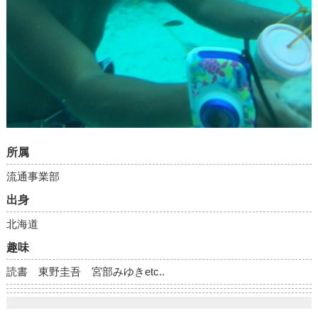
所属
流通事業部
出身
北海道
趣味
読書 東野圭吾 宮部みゆきetc..