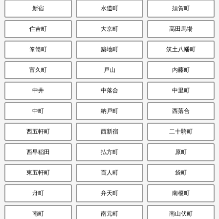
新宿
水道町
須賀町
住吉町
大京町
高田馬場
箪笥町
築地町
筑土八幡町
富久町
戸山
内藤町
中井
中落合
中里町
中町
納戸町
西落合
西五軒町
西新宿
二十騎町
西早稲田
払方町
原町
東五軒町
百人町
袋町
舟町
弁天町
南榎町
南町
南元町
南山伏町