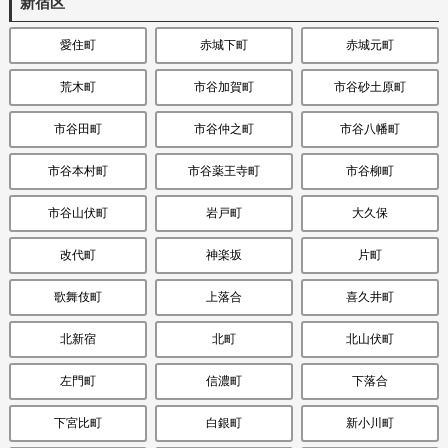
新宿区
愛住町
赤城下町
赤城元町
荒木町
市谷加賀町
市谷砂土原町
市谷田町
市谷仲之町
市谷八幡町
市谷本村町
市谷薬王寺町
市谷柳町
市谷山伏町
岩戸町
大久保
改代町
神楽坂
片町
歌舞伎町
上落合
喜久井町
北新宿
北町
北山伏町
左門町
信濃町
下落合
下宮比町
白銀町
新小川町