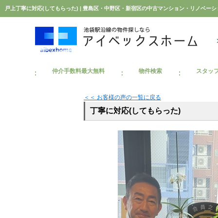
戸上丁寧に対応(してもらった) | 豊島区・中野区・新宿区の中古マンション・リノベー
仲介手数料最大無料
物件検索
スタッ
＜＜ お客様の声の一覧に戻る
丁寧に対応(してもらった)