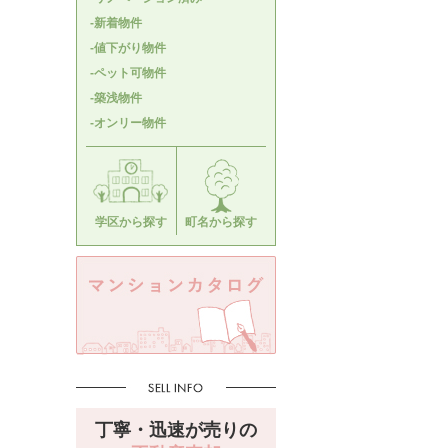
-新着物件
-値下がり物件
-ペット可物件
-築浅物件
-オンリー物件
学区から探す
町名から探す
丁寧・迅速が売りの