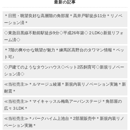
最新の記事
＊日照・眺望良好な高層階の角部屋＊高井戸駅徒歩11分＊リノベ
ーション済＊
◇東急目黒線不動前駅徒歩9分◇平成26年築◇２LDK◇新規リフォ
ーム済◇
＊7階の爽やかな眺望が魅力＊練馬区高野台のタワマン情報＊ペッ
ト可♪
◇戸建てのようなタウンハウス◇ペット2匹飼育可◇新規リノベー
ション済◇
≪当社売主≫＊ルマージュ綾瀬＊新規内装リノベーション実施＊新
耐震＊
≪当社売主≫＊マイキャッスル梅島アーバンステージ＊角部屋の
広々３LDK＊
≪当社売主≫＊パークハイム上池台＊2部屋販売中＊新規内装リノ
ベーション実施＊