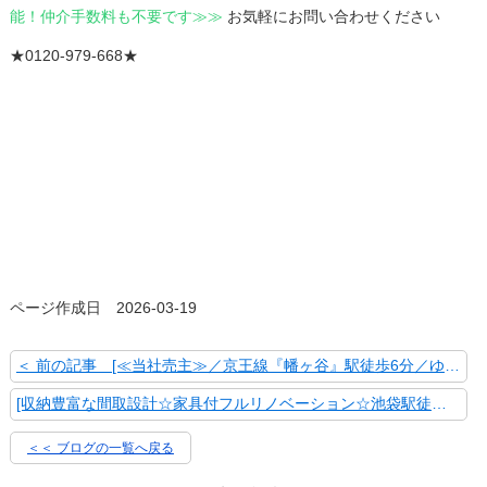
能！仲介手数料も不要です≫≫
お気軽にお問い合わせください
★0120-979-668★
ページ作成日 2026-03-19
＜ 前の記事 [≪当社売主≫／京王線『幡ヶ谷』駅徒歩6分／ゆったり１DK／2004年築]
[収納豊富な間取設計☆家具付フルリノベーション☆池袋駅徒歩圏内☆] 次の記事 ＞
＜＜ ブログの一覧へ戻る