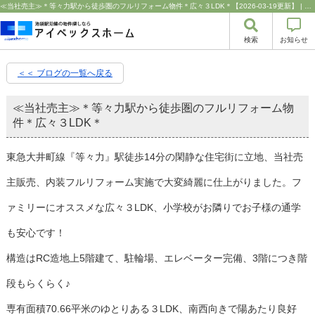
≪当社売主≫＊等々力駅から徒歩圏のフルリフォーム物件＊広々３LDK＊【2026-03-19更新】 | 豊島区・中野区・新宿区の中古マンション・リノベーション情報なら池袋のアイベックスホーム！の不動産のことならアイベックスホーム株式会社
検索
お知らせ
＜＜ ブログの一覧へ戻る
≪当社売主≫＊等々力駅から徒歩圏のフルリフォーム物
件＊広々３LDK＊
東急大井町線『等々力』駅徒歩14分の閑静な住宅街に立地、当社売
主販売、内装フルリフォーム実施で大変綺麗に仕上がりました。フ
ァミリーにオススメな広々３LDK、小学校がお隣りでお子様の通学
も安心です！
構造はRC造地上5階建て、駐輪場、エレベーター完備、3階につき階
段もらくらく♪
専有面積70.66平米のゆとりある３LDK、南西向きで陽あたり良好