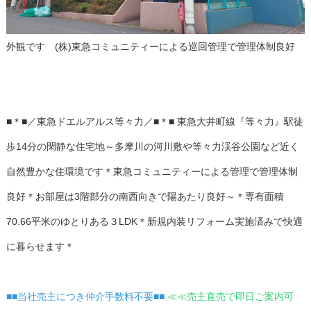
外観です (株)東急コミュニティーによる巡回管理で管理体制良好
■＊■／東急ドエルアルス等々力／■＊■ 東急大井町線『等々力』駅徒
歩14分の閑静な住宅地～多摩川の河川敷や等々力渓谷公園など近く
自然豊かな住環境です＊東急コミュニティーによる管理で管理体制
良好＊お部屋は3階部分の南西向きで陽あたり良好～＊専有面積
70.66平米のゆとりある３LDK＊新規内装リフォーム実施済みで快適
に暮らせます＊
■■当社売主につき仲介手数料不要■■
≪≪売主直売で即日ご案内可