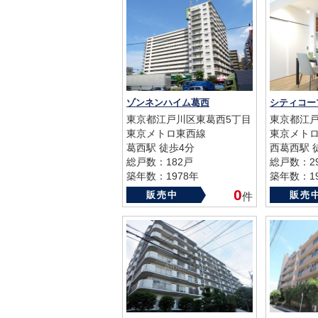
ゾンネンハイム葛西
シティコー
東京都江戸川区東葛西5丁目
東京都江戸
東京メトロ東西線
東京メト
葛西駅 徒歩4分
西葛西駅 
総戸数：182戸
総戸数：2
築年数：1978年
築年数：19
0
販売中
販売
件