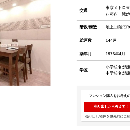
東京メトロ東
交通
西葛西 徒歩
階数/構造
地上11階/SR
総戸数
144戸
築年月
1976年4月
小学校名:清
学区
中学校名:清
マンション購入をお考え
売り出したら教えて！
売り出し物件を優先的にご