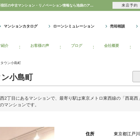
来店予約
ソフトタウン小島町｜購入・売り物件、売却査定・相場・売却価格｜豊島区・中野区・新宿区の中古マンション・リノベーション情報なら池袋のアイベックスホーム！のマンション情報のことならアイベックスホーム株式会社
マンションカタログ
ローンシミュレーション
売却相談
フ紹介
お客様の声
ブログ
会社概要
トタウン小島町
ン小島町
西2丁目にあるマンションで、最寄り駅は東京メトロ東西線の「西葛西」か
戸のマンションです。
住所
東京都江戸川