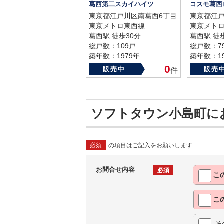
葛西第二スカイハイツ
コスモ葛西
東京都江戸川区南葛西6丁目
東京都江戸
東京メトロ東西線
東京メト
葛西駅 徒歩30分
葛西駅 徒
総戸数：109戸
総戸数：7
築年数：1979年
築年数：19
0
販売中
販売
件
ソフトタウン小島町に
必須
の項目はご記入をお願いします
お問合せ内容
必須
こ
こ