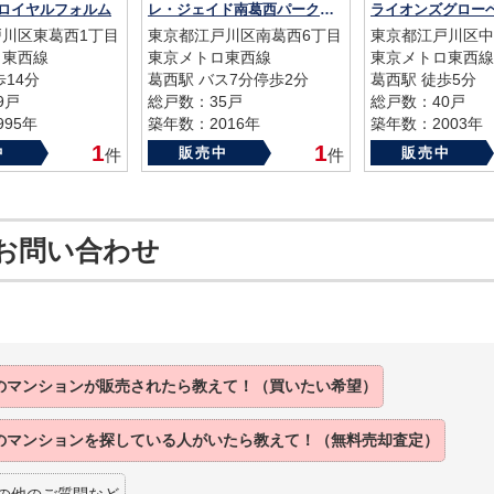
ロイヤルフォルム
レ・ジェイド南葛西パークアリーナ
川区東葛西1丁目
東京都江戸川区南葛西6丁目
東京都江戸川区中
ロ東西線
東京メトロ東西線
東京メトロ東西線
歩14分
葛西駅 バス7分停歩2分
葛西駅 徒歩5分
9戸
総戸数：35戸
総戸数：40戸
95年
築年数：2016年
築年数：2003年
1
1
中
販売中
販売中
件
件
お問い合わせ
のマンションが
販売されたら
教えて！（買いたい希望）
のマンションを
探している人がいたら
教えて！（無料売却査定）