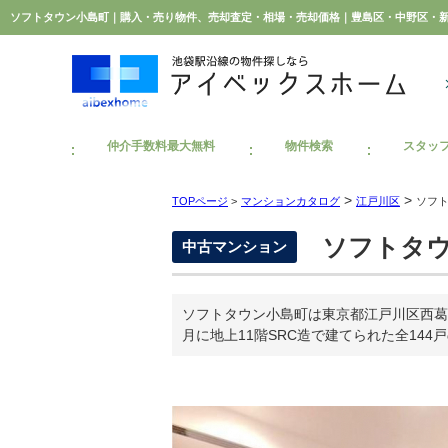
仲介手数料最大無料
物件検索
スタッ
>
>
TOPページ
>
マンションカタログ
江戸川区
ソフ
ソフトタウ
中古マンション
ソフトタウン小島町は東京都江戸川区西葛
月に地上11階SRC造で建てられた全144