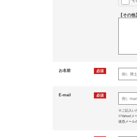
そ
【その他
お名前
必須
E-mail
必須
※ご記入い
※Yaho
迷惑メール