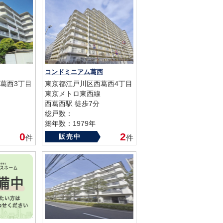
コンドミニアム葛西
葛西3丁目
東京都江戸川区西葛西4丁目
東京メトロ東西線
西葛西駅 徒歩7分
総戸数：
築年数：1979年
0
2
販売中
件
件