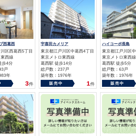
プ西葛西
宇喜田カメリア
ハイコーポ長島
川区西葛西5丁目
東京都江戸川区中葛西4丁目
東京都江戸川区中
ロ東西線
東京メトロ東西線
東京メトロ東西線
徒歩4分
葛西駅 徒歩14分
葛西駅 徒歩5分
93戸
総戸数：237戸
総戸数：63戸
83年
築年数：1976年
築年数：1976年
3
1
中
販売中
販売中
件
件