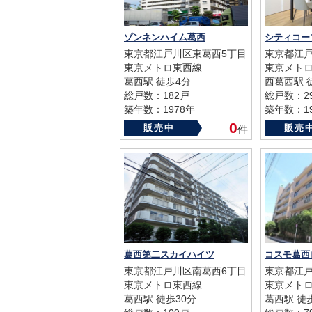
ゾンネンハイム葛西
シティコー
東京都江戸川区東葛西5丁目
東京都江戸
東京メトロ東西線
東京メト
葛西駅 徒歩4分
西葛西駅 
総戸数：182戸
総戸数：2
築年数：1978年
築年数：19
0
販売中
販売
件
葛西第二スカイハイツ
コスモ葛西
東京都江戸川区南葛西6丁目
東京都江戸
東京メトロ東西線
東京メト
葛西駅 徒歩30分
葛西駅 徒