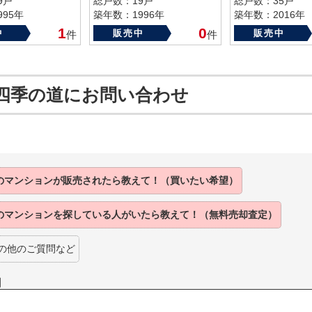
9戸
総戸数：19戸
総戸数：35戸
95年
築年数：1996年
築年数：2016年
1
0
中
販売中
販売中
件
件
四季の道にお問い合わせ
のマンションが
販売されたら
教えて！（買いたい希望）
のマンションを
探している人がいたら
教えて！（無料売却査定）
の他のご質問など
】