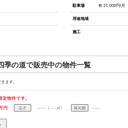
駐車場
有:21,000円/月
用途地域
施工
四季の道で販売中の物件一覧
できます。