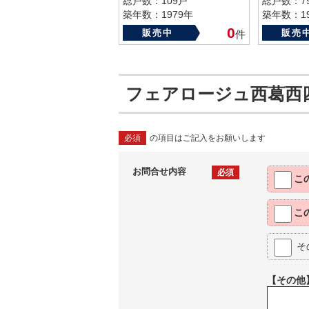
総戸数：109戸
総戸数：7
築年数：1979年
築年数：19
0
販売中
販売
件
フェアロージュ西葛西
必須
の項目はご記入をお願いします
お問合せ内容
必須
こ
こ
そ
【その他