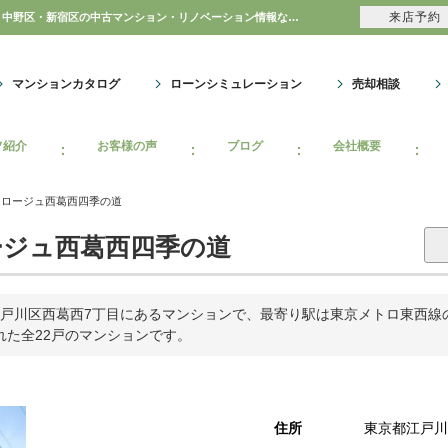
来店予約
フェアロージュ西葛西四季の道｜購入・売り物件、売却査定・相場・売却価格｜豊島区・中野区・新宿区の中古マンション・リノベーション情報なら池袋のアイベックスホーム！のマンション情報のことならアイベックスホーム株式会社
マンションカタログ
ローンシミュレーション
売却相談
フ紹介
お客様の声
ブログ
会社概要
アロージュ西葛西四季の道
ジュ西葛西四季の道
戸川区西葛西7丁目にあるマンションで、最寄り駅は東京メトロ東西線
られた全22戸のマンションです。
住所
東京都江戸川