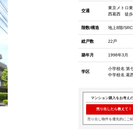
東京メトロ東
交通
西葛西 徒歩
階数/構造
地上8階/SR
総戸数
22戸
築年月
1998年3月
小学校名:第
学区
中学校名:葛
マンション購入をお考え
売り出したら教えて！
売り出し物件を優先的にご