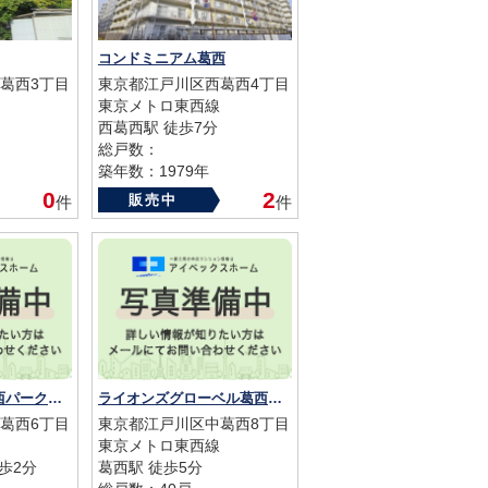
コンドミニアム葛西
葛西3丁目
東京都江戸川区西葛西4丁目
東京メトロ東西線
西葛西駅 徒歩7分
総戸数：
築年数：1979年
0
2
販売中
件
件
レ・ジェイド南葛西パークアリーナ
ライオンズグローベル葛西並木通り
葛西6丁目
東京都江戸川区中葛西8丁目
東京メトロ東西線
歩2分
葛西駅 徒歩5分