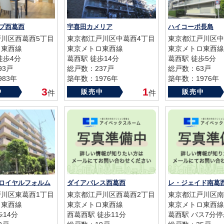
プ西葛西
宇喜田カメリア
ハイコーポ長島
川区西葛西5丁目
東京都江戸川区中葛西4丁目
東京都江戸川区中
ロ東西線
東京メトロ東西線
東京メトロ東西線
徒歩4分
葛西駅 徒歩14分
葛西駅 徒歩5分
93戸
総戸数：237戸
総戸数：63戸
83年
築年数：1976年
築年数：1976年
3
1
中
販売中
販売中
件
件
ロイヤルフォルム
ダイアパレス西葛西
川区東葛西1丁目
東京都江戸川区西葛西2丁目
東京都江戸川区南
ロ東西線
東京メトロ東西線
東京メトロ東西線
歩14分
西葛西駅 徒歩11分
葛西駅 バス7分停