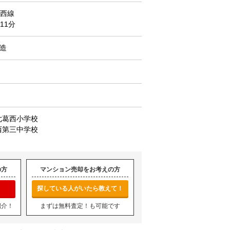
西線
11分
C造
七葛西小学校
西第三中学校
の方
マンション売却をお考えの方
探している人がいたら教えて！
紹介！
まずは無料査定！も可能です