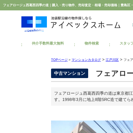
仲介手数料最大無料
物件検索
スタッ
>
>
TOPページ
>
マンションカタログ
江戸川区
フェ
フェアロー
中古マンション
フェアロージュ西葛西四季の道は東京都江
す。1998年3月に地上8階SRC造で建て