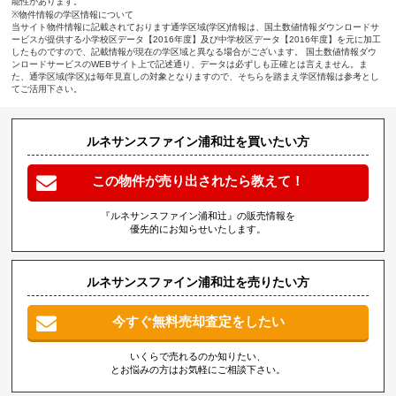
能性があります。
※物件情報の学区情報について
当サイト物件情報に記載されております通学区域(学区)情報は、国土数値情報ダウンロードサ
ービスが提供する小学校区データ【2016年度】及び中学校区データ【2016年度】を元に加工
したものですので、記載情報が現在の学区域と異なる場合がございます。 国土数値情報ダウ
ンロードサービスのWEBサイト上で記述通り、データは必ずしも正確とは言えません。ま
た、通学区域(学区)は毎年見直しの対象となりますので、そちらを踏まえ学区情報は参考とし
てご活用下さい。
ルネサンスファイン浦和辻を買いたい方
この物件が売り出されたら教えて！
『ルネサンスファイン浦和辻』の販売情報を
優先的にお知らせいたします。
ルネサンスファイン浦和辻を売りたい方
今すぐ無料売却査定をしたい
いくらで売れるのか知りたい、
とお悩みの方はお気軽にご相談下さい。