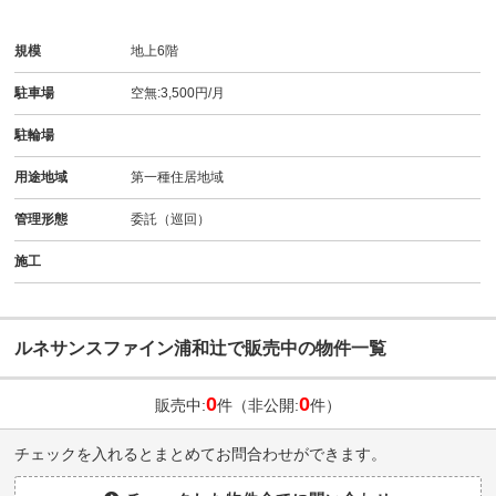
規模
地上6階
駐車場
空無:3,500円/月
駐輪場
用途地域
第一種住居地域
管理形態
委託（巡回）
施工
ルネサンスファイン浦和辻で販売中の物件一覧
0
0
販売中:
件（非公開:
件）
チェックを入れるとまとめてお問合わせができます。