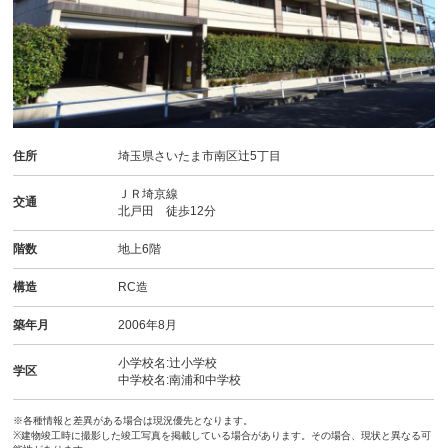
住所
埼玉県さいたま市南区辻5丁目
ＪＲ埼京線
交通
北戸田 徒歩12分
階数
地上6階
構造
RC造
築年月
2006年8月
小学校名:辻小学校
学区
中学校名:南浦和中学校
※各種情報と差異がある場合は現況優先となります。
※建物竣工時に撮影した竣工写真を掲載している場合があります。その場合、現状と異なる可