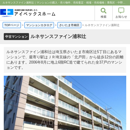
ルネサンスファイン浦和辻｜マンションの購入・売り物件、売却査定・相場・売却価格｜豊島区・中野区・新宿区の中古マンション・リノベーション情報なら池袋のアイベックスホーム！
検索
お知らせ
TOPページ
>
マンションカタログ
>
さいたま市南区
>
ルネサンスファイン浦和辻
ルネサンスファイン浦和辻
中古マンション
ルネサンスファイン浦和辻は埼玉県さいたま市南区辻5丁目にあるマ
ンションで、最寄り駅はＪＲ埼京線の「北戸田」から徒歩12分の距離
にあります。2006年8月に地上6階RC造で建てられた全37戸のマンシ
ョンです。