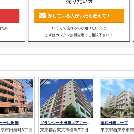
売りたい
方
探している人がいたら教えて！
情報を
いくらで売れるのか知りたい方は
まずはカンタン無料査定でご相談下さい！
ゥーレ田無
グランシーナ田無エアマークス
藤和田無コープ
京市田無町3丁目
東京都西東京市柳沢5丁目
東京都西東京市南