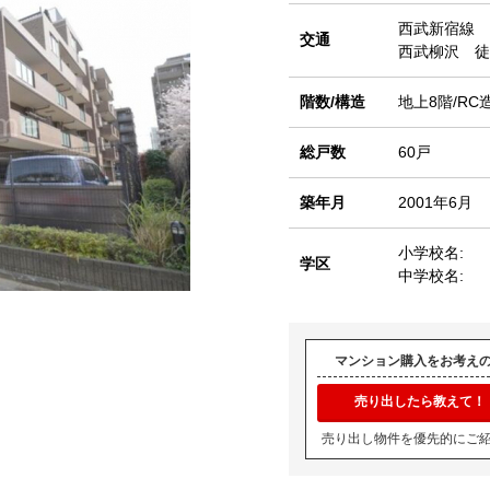
西武新宿線
交通
西武柳沢 徒
階数/構造
地上8階/RC
総戸数
60戸
築年月
2001年6月
小学校名:
学区
中学校名:
マンション購入をお考え
売り出したら教えて！
売り出し物件を優先的にご