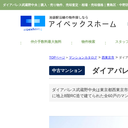
仲介手数料最大無料
物件検索
スタッ
>
>
TOPページ
>
マンションカタログ
西東京市
ダイ
ダイアパレ
中古マンション
ダイアパレス武蔵野中央は東京都西東京市
に地上8階RC造で建てられた全60戸のマ