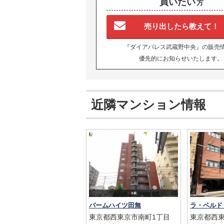
買いたい
方
売り出したら教えて！
『ダイアパレス武蔵野中央』の販売
優先的にお知らせいたします。
近隣マンション情報
バームハイツ田無
ラ・ベルド
東京都西東京市南町1丁目
東京都西東