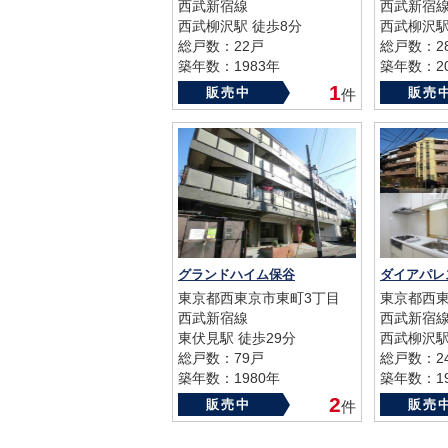
西武新宿線
西武新宿
西武柳沢駅 徒歩8分
西武柳沢駅
総戸数：22戸
総戸数：2
築年数：1983年
築年数：20
1
販売中
販売
件
グランドハイム保谷
ダイアパレ
東京都西東京市東町3丁目
東京都西東
西武新宿線
西武新宿
東伏見駅 徒歩29分
西武柳沢駅
総戸数：79戸
総戸数：2
築年数：1980年
築年数：19
2
販売中
販売
件