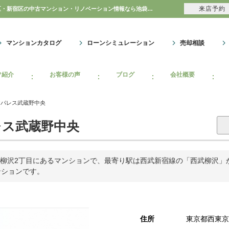
来店予約
ダイアパレス武蔵野中央｜購入・売り物件、売却査定・相場・売却価格｜豊島区・中野区・新宿区の中古マンション・リノベーション情報なら池袋のアイベックスホーム！のマンション情報のことならアイベックスホーム株式会社
マンションカタログ
ローンシミュレーション
売却相談
フ紹介
お客様の声
ブログ
会社概要
アパレス武蔵野中央
ス武蔵野中央
柳沢2丁目にあるマンションで、最寄り駅は西武新宿線の「西武柳沢」から
ンションです。
住所
東京都西東京