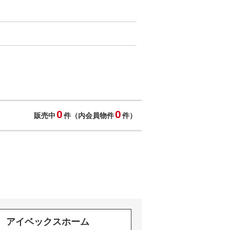
0
0
販売中
件（内会員物件
件）
アイベックスホーム