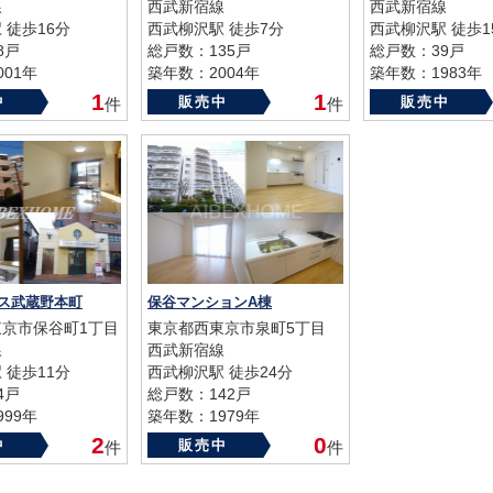
線
西武新宿線
西武新宿線
 徒歩16分
西武柳沢駅 徒歩7分
西武柳沢駅 徒歩1
8戸
総戸数：135戸
総戸数：39戸
01年
築年数：2004年
築年数：1983年
1
1
中
販売中
販売中
件
件
ス武蔵野本町
保谷マンションA棟
京市保谷町1丁目
東京都西東京市泉町5丁目
線
西武新宿線
 徒歩11分
西武柳沢駅 徒歩24分
4戸
総戸数：142戸
99年
築年数：1979年
2
0
中
販売中
件
件