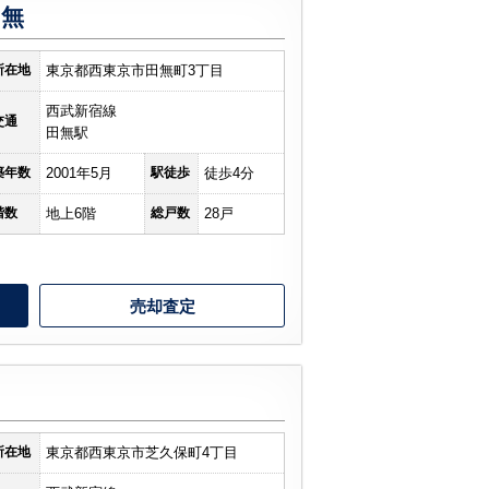
田無
所在地
東京都西東京市田無町3丁目
西武新宿線
交通
田無駅
築年数
2001年5月
駅徒歩
徒歩4分
階数
地上6階
総戸数
28戸
売却査定
ツ
所在地
東京都西東京市芝久保町4丁目