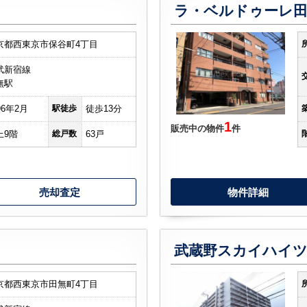
ラ・ベルドゥーレ
京都西東京市保谷町4丁目
武新宿線
無駅
96年2月
駅徒歩
徒歩13分
1
販売中の物件
件
上9階
総戸数
63戸
売却査定
物件詳細
武蔵野スカイハイ
京都西東京市田無町4丁目