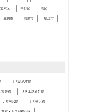
文京区
中野区
港区
立川市
清瀬市
狛江市
線
ＪＲ総武本線
Ｒ常磐線
ＪＲ上越新幹線
ＪＲ南武線
ＪＲ横浜線
東京メトロ副都心線