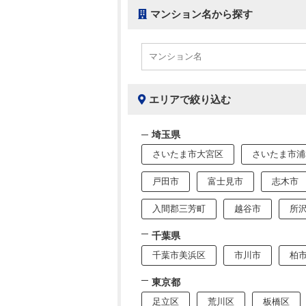
マンション名から探す
エリアで絞り込む
埼玉県
さいたま市大宮区
さいたま市浦
戸田市
富士見市
志木市
入間郡三芳町
越谷市
所
千葉県
千葉市美浜区
市川市
柏
東京都
足立区
荒川区
板橋区