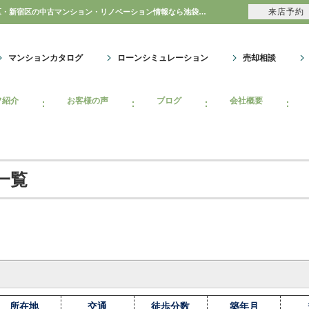
来店予約
西東京市マンション情報｜購入・売り物件、売却査定・相場・売却価格｜豊島区・中野区・新宿区の中古マンション・リノベーション情報なら池袋のアイベックスホーム！
マンションカタログ
ローンシミュレーション
売却相談
フ紹介
お客様の声
ブログ
会社概要
一覧
所在地
交通
徒歩分数
築年月