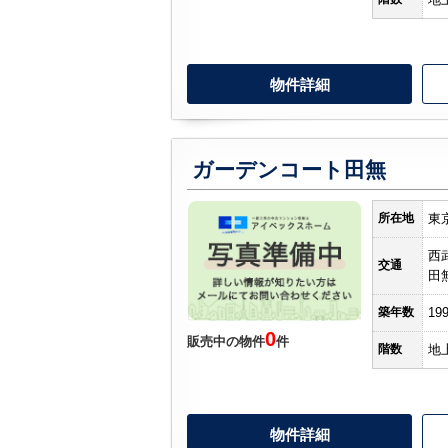
物件詳細
ガーデンコート田無
所在地
東
西
交通
田
築年数
19
0
販売中の物件
件
階数
地
物件詳細