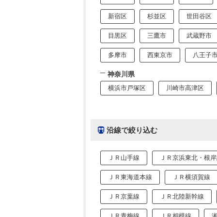
新宿区
杉並区
世田谷区
目黒区
三鷹市
武蔵野市
多摩市
西東京市
八王子
神奈川県
横浜市戸塚区
川崎市高津区
沿線で絞り込む
ＪＲ山手線
ＪＲ京浜東北・根岸
ＪＲ東海道本線
ＪＲ横須賀線
ＪＲ京葉線
ＪＲ北陸新幹線
ＪＲ青梅線
ＪＲ相模線