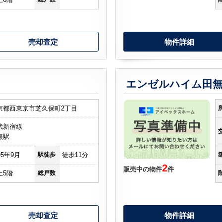
売却査定
物件詳細
エンゼルハイム田
京都西東京市芝久保町2丁目
武新宿線
無駅
95年9月
駅徒歩
徒歩11分
2
販売中の物件
件
上5階
総戸数
売却査定
物件詳細