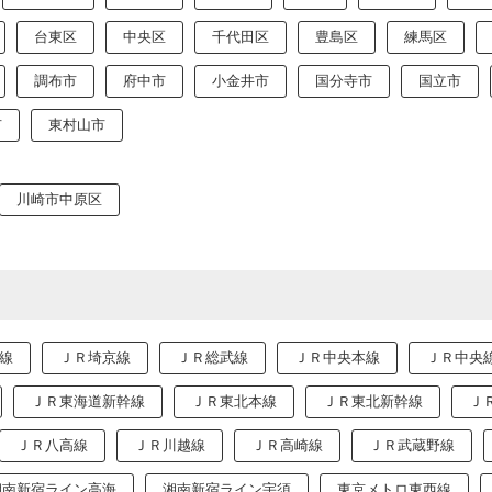
台東区
中央区
千代田区
豊島区
練馬区
調布市
府中市
小金井市
国分寺市
国立市
市
東村山市
川崎市中原区
線
ＪＲ埼京線
ＪＲ総武線
ＪＲ中央本線
ＪＲ中央
ＪＲ東海道新幹線
ＪＲ東北本線
ＪＲ東北新幹線
Ｊ
ＪＲ八高線
ＪＲ川越線
ＪＲ高崎線
ＪＲ武蔵野線
湘南新宿ライン高海
湘南新宿ライン宇須
東京メトロ東西線