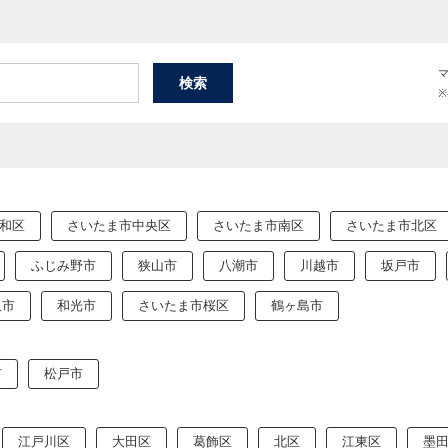
和区
さいたま市中央区
さいたま市南区
さいたま市北区
ふじみ野市
狭山市
八潮市
川越市
坂戸市
沢市
和光市
さいたま市桜区
鶴ヶ島市
市
松戸市
江戸川区
大田区
葛飾区
北区
江東区
墨