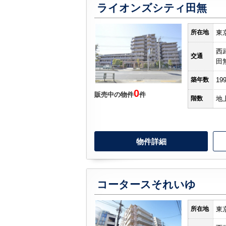
ライオンズシティ田無
所在地
東
西
交通
田
築年数
19
0
販売中の物件
件
階数
地
物件詳細
コータースそれいゆ
所在地
東