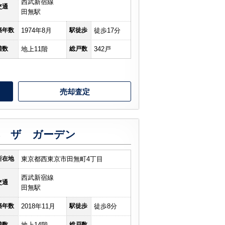
西武新宿線
交通
田無駅
築年数
1974年8月
駅徒歩
徒歩17分
階数
地上11階
総戸数
342戸
売却査定
無 ザ ガーデン
所在地
東京都西東京市田無町4丁目
西武新宿線
交通
田無駅
築年数
2018年11月
駅徒歩
徒歩8分
階数
地上14階
総戸数