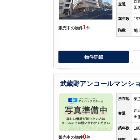
西
交通
田
築年数
19
1
販売中の物件
件
階数
地
物件詳細
武蔵野アンコールマンシ
所在地
東
西
交通
田
築年数
19
0
販売中の物件
件
階数
地