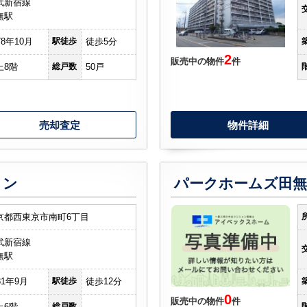
武新宿線
無駅
78年10月
駅徒歩
徒歩5分
2
販売中の物件
件
上8階
総戸数
50戸
売却査定
物件詳細
ョン
パークホームズ田
京都西東京市南町6丁目
武新宿線
無駅
81年9月
駅徒歩
徒歩12分
0
販売中の物件
件
上6階
総戸数