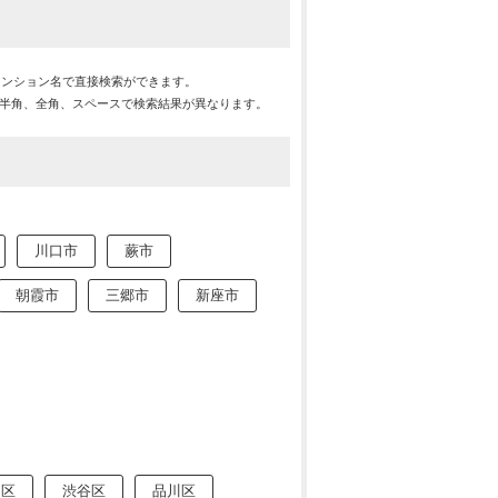
マンション名で直接検索ができます。
※半角、全角、スペースで検索結果が異なります。
川口市
蕨市
朝霞市
三郷市
新座市
田区
渋谷区
品川区