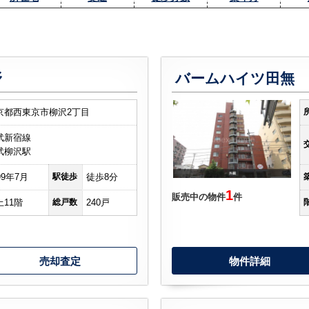
野
バームハイツ田無
京都西東京市柳沢2丁目
武新宿線
武柳沢駅
99年7月
駅徒歩
徒歩8分
1
販売中の物件
件
上11階
総戸数
240戸
売却査定
物件詳細