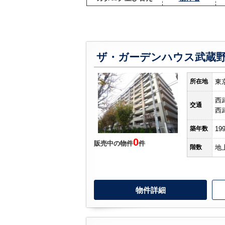
ザ・ガーデンハウス武蔵
所在地
東
西
交通
西
築年数
19
0
販売中の物件
件
階数
地
物件詳細