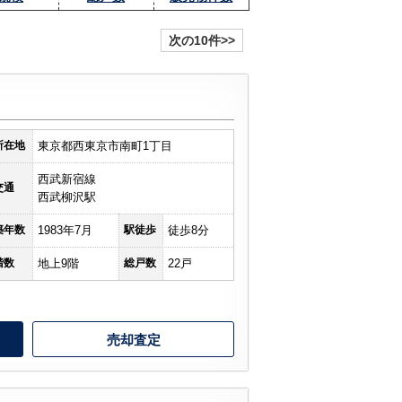
次の10件>>
所在地
東京都西東京市南町1丁目
西武新宿線
交通
西武柳沢駅
築年数
1983年7月
駅徒歩
徒歩8分
階数
地上9階
総戸数
22戸
売却査定