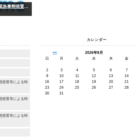
新型コロナウイルス感染拡大防止のための緊急事態措置等による時短営業について
カレンダー
<<
2026年8月
日
月
火
水
木
金
2
3
4
5
6
7
9
10
11
12
13
14
16
17
18
19
20
21
態措置等による時
23
24
25
26
27
28
30
31
態措置等による時
態措置等による時