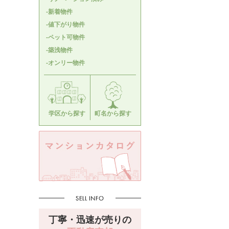
-新着物件
-値下がり物件
-ペット可物件
-築浅物件
-オンリー物件
学区から探す
町名から探す
丁寧・迅速が売りの