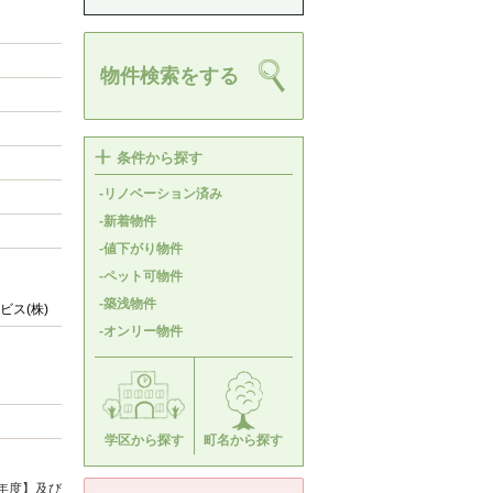
物件検索をする
条件から探す
-リノベーション済み
-新着物件
-値下がり物件
-ペット可物件
-築浅物件
ス(株)
-オンリー物件
学区から探す
町名から探す
年度】及び