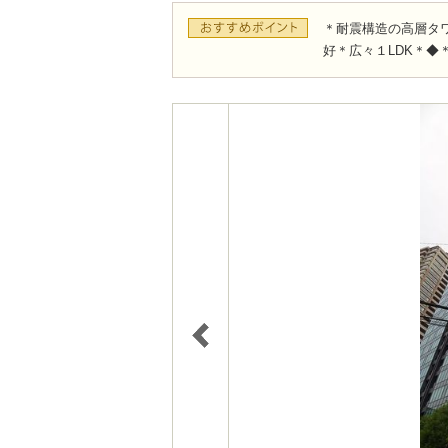
＊耐震構造の高層タ
好＊広々１LDK＊◆