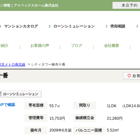
来店予約
ション情報｜アイベックスホーム株式会社
マンションカタログ
ローンシミュレーション
売却相談
フ紹介
お客様の声
ブログ
会社概要
>
東京メトロ南北線
シティタワー麻布十番
十番
APで確認
専有面積
間取り
55.7㎡
1LDK （LDK14.
管理費等
修繕積立金
15,753円
21,280円
築年月
2009年6月築
バルコニー面積
5.52m²