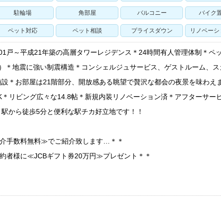
駐輪場
角部屋
バルコニー
バイク
ペット対応
ペット相談
プライスダウン
リノベーシ
01戸～平成21年築の高層タワーレジデンス＊24時間有人管理体制＊ペ
り）＊地震に強い制震構造＊コンシェルジュサービス、ゲストルーム、ス
施設＊お部屋は21階部分、開放感ある眺望で贅沢な都会の夜景を味わえ
LDK＊リビング広々な14.8帖＊新規内装リノベーション済＊アフターサー
』駅から徒歩5分と便利な駅チカ好立地です！！
仲介手数料無料≫でご紹介致します…＊＊
契約者様に≪JCBギフト券20万円≫プレゼント＊＊