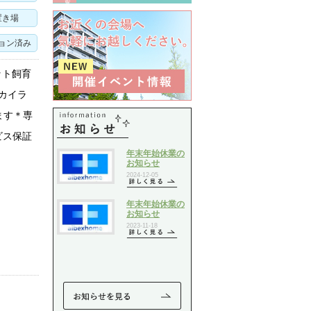
置き場
ョン済み
ット飼育
カイラ
ます＊専
ビス保証