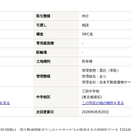
取引態様
仲介
引渡し
相談
構造
SRC造
専用庭面積
-
駐輪場
-
土地権利
所有権
管理形態：委託（常駐）
管理態様
管理組合：あり
管理会社：住友不動産建物サービ
三田中学校
中学校区
(東京都港区)
を見る
この学区の他の物件を見る
次回更新日
2026年08月20日
区)情報は、国土数値情報ダウンロードサービスが提供する小学校区データ【2016