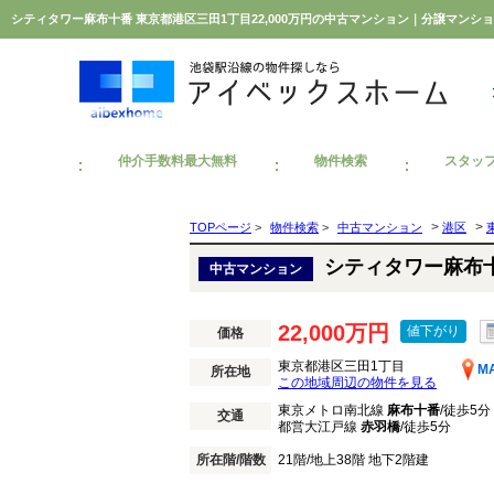
シティタワー麻布十番 東京都港区三田1丁目22,000万円の中古マンション｜分譲マン
仲介手数料最大無料
物件検索
スタッ
>
>
TOPページ
>
物件検索
>
中古マンション
港区
シティタワー麻布
中古マンション
22,000万円
値下がり
価格
東京都港区三田1丁目
M
所在地
この地域周辺の物件を見る
東京メトロ南北線
麻布十番
/徒歩5分
交通
都営大江戸線
赤羽橋
/徒歩5分
所在階/階数
21階/地上38階 地下2階建