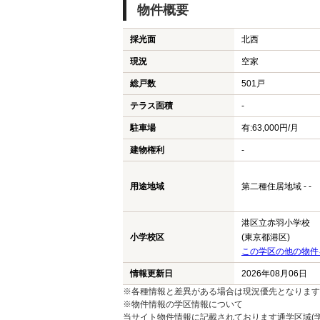
物件概要
採光面
北西
現況
空家
総戸数
501戸
テラス面積
-
駐車場
有:63,000円/月
建物権利
-
用途地域
第二種住居地域 - -
港区立赤羽小学校
小学校区
(東京都港区)
この学区の他の物件
情報更新日
2026年08月06日
※各種情報と差異がある場合は現況優先となります
※物件情報の学区情報について
当サイト物件情報に記載されております通学区域(学