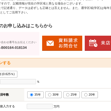
のですので、記載情報が現在の学区域と異なる場合がございます。
上で記述通り、データは必ずしも正確とは言えません。また、通学区域(学区)は毎年
としてご活用下さい。
のお申し込みはこちらから
い合わせ番号をお伝えください
-B00164-018134
ンする
0.625％)
％
済年数
35年
30年
25年
20年
接入力する
万円