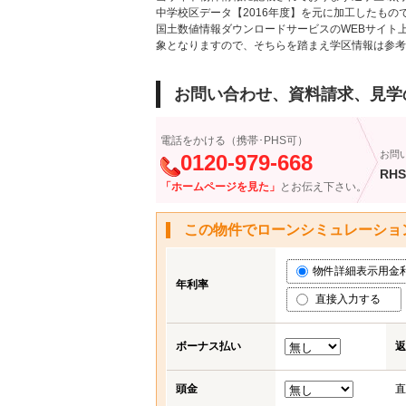
中学校区データ【2016年度】を元に加工したも
国土数値情報ダウンロードサービスのWEBサイト
象となりますので、そちらを踏まえ学区情報は参考
お問い合わせ、資料請求、見学
電話をかける（携帯･PHS可）
お問
0120-979-668
RHS
「ホームページを見た」
とお伝え下さい。
この物件でローンシミュレーショ
物件詳細表示用金利 (
年利率
直接入力する
ボーナス払い
返
頭金
直