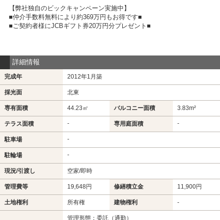
【弊社独自のビックキャンペーン実施中】
■仲介手数料無料により約369万円もお得です■
■ご契約者様にJCBギフト券20万円分プレゼント■
詳細情報
完成年
2012年1月築
採光面
北東
専有面積
44.23㎡
バルコニー面積
3.83m²
-
-
テラス面積
専用庭面積
-
駐車場
-
駐輪場
現況/引渡し
空家/即時
管理費等
19,648円
修繕積立金
11,900円
土地権利
所有権
建物権利
-
管理形態：委託（通勤）