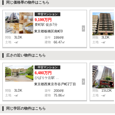
同じ価格帯の物件はこちら
中古マンション
9,199万円
要町駅 徒歩7分
東京都板橋区南町0
3LDK
3LDK
間取
築年
1994年
間取
土地
-㎡
建物
66.47㎡
土地
-㎡
広さの近い物件はこちら
中古マンション
6,480万円
ひばりケ丘駅 徒歩11分
東京都西東京市谷戸町2丁目
3LDK
1SLDK
間取
築年
2004年
間取
土地
-㎡
建物
75.86㎡
土地
-㎡
同じ学区の物件はこちら