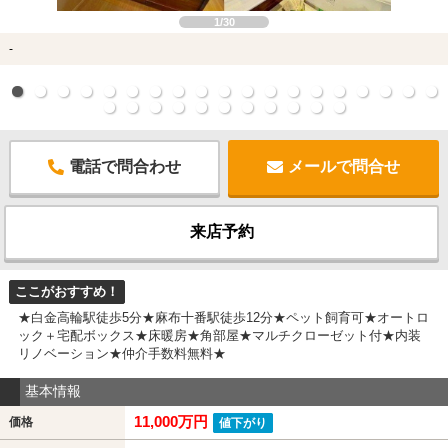
1/30
-
電話で問合わせ
メールで問合せ
来店予約
ここがおすすめ！
★白金高輪駅徒歩5分★麻布十番駅徒歩12分★ペット飼育可★オートロ
ック＋宅配ボックス★床暖房★角部屋★マルチクローゼット付★内装
リノベーション★仲介手数料無料★
基本情報
11,000万円
価格
値下がり