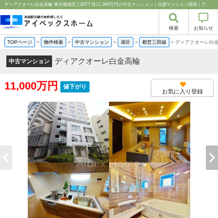
ディアクオーレ白金高輪 東京都港区三田5丁目11,000万円の中古マンション｜分譲マンション情報｜アイベックスホーム株式会社
検索
お知らせ
TOPページ
>
物件検索
>
中古マンション
>
港区
>
都営三田線
>
ディアクオーレ白
ディアクオーレ白金高輪
中古マンション
11,000万円
値下がり
お気に入り登録