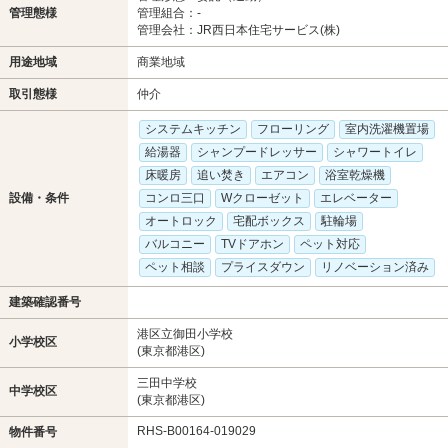
管理態様
管理組合：-
管理会社：JR西日本住宅サービス(株)
用途地域
商業地域
取引態様
仲介
システムキッチン
フローリング
室内洗濯機置場
給湯器
シャンプードレッサー
シャワートイレ
床暖房
追い焚き
エアコン
浴室乾燥機
設備・条件
コンロ三口
Wクローゼット
エレベーター
オートロック
宅配ボックス
駐輪場
バルコニー
TVドアホン
ペット対応
ペット相談
プライスダウン
リノベーション済み
建築確認番号
港区立御田小学校
小学校区
(東京都港区)
三田中学校
中学校区
(東京都港区)
RHS-B00164-019029
物件番号