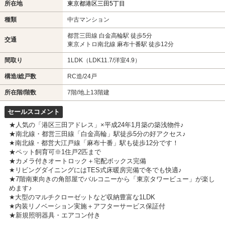
所在地
東京都港区三田5丁目
種類
中古マンション
都営三田線 白金高輪駅 徒歩5分
交通
東京メトロ南北線 麻布十番駅 徒歩12分
間取り
1LDK（LDK11.7/洋室4.9）
構造/総戸数
RC造/24戸
所在階/階数
7階/地上13階建
セールスコメント
★人気の「港区三田アドレス」×平成24年1月築の築浅物件♪
★南北線・都営三田線「白金高輪」駅徒歩5分の好アクセス♪
★南北線・都営大江戸線「麻布十番」駅も徒歩12分です！
★ペット飼育可※1住戸2匹まで
★カメラ付きオートロック＋宅配ボックス完備
★リビングダイニングにはTES式床暖房完備で冬でも快適♪
★7階南東向きの角部屋でバルコニーから「東京タワービュー」が楽し
めます♪
★大型のマルチクローゼットなど収納豊富な1LDK
★内装リノベーション実施＋アフターサービス保証付
★新規照明器具・エアコン付き