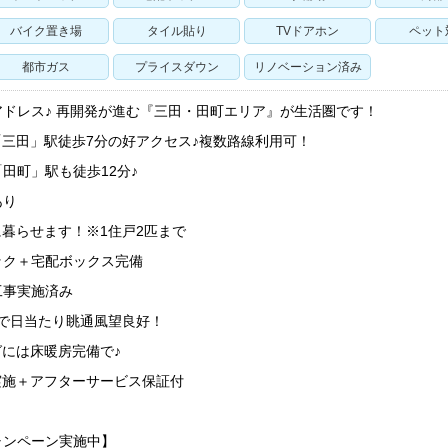
バイク置き場
タイル貼り
TVドアホン
ペット
都市ガス
プライスダウン
リノベーション済み
ドレス♪ 再開発が進む『三田・田町エリア』が生活圏です！
三田」駅徒歩7分の好アクセス♪複数路線利用可！
田町」駅も徒歩12分♪
あり
暮らせます！※1住戸2匹まで
ック＋宅配ボックス完備
工事実施済み
で日当たり眺通風望良好！
には床暖房完備で♪
実施＋アフターサービス保証付
ャンペーン実施中】