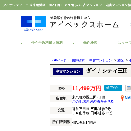
ダイナシティ三田 東京都港区三田2丁目11,499万円の中古マンション｜分譲マンショ
仲介手数料最大無料
物件検索
スタッ
>
>
TOPページ
>
物件検索
>
中古マンション
港区
ダイナシティ三田
中古マンション
11,499万円
値下がり
価格
東京都港区三田2丁目
MA
所在地
この地域周辺の物件を見る
都営三田線
三田
/徒歩7分
交通
ＪＲ山手線
田町
/徒歩12分
所在階/階数
4階/地上14階建