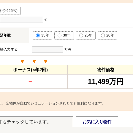
0.625％)
％
済年数
35年
30年
25年
20年
接入力する
万円
ボーナス(×年2回)
物件価格
－
11,499万円
と、全物件が自動でシミュレーションされとても便利になります。
件もチェックしています。
お気に入り物件