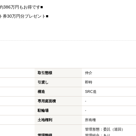
約386万円もお得です■
ト券30万円分プレゼント■
取引態様
仲介
引渡し
即時
構造
SRC造
専用庭面積
-
駐輪場
-
土地権利
所有権
管理形態：委託（巡回）
管理態様
管理組合：あり