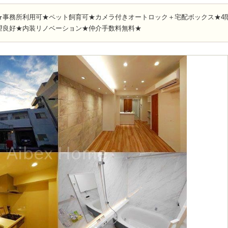
★事務所利用可★ペット飼育可★カメラ付きオートロック＋宅配ボックス★4
望良好★内装リノベーション★仲介手数料無料★