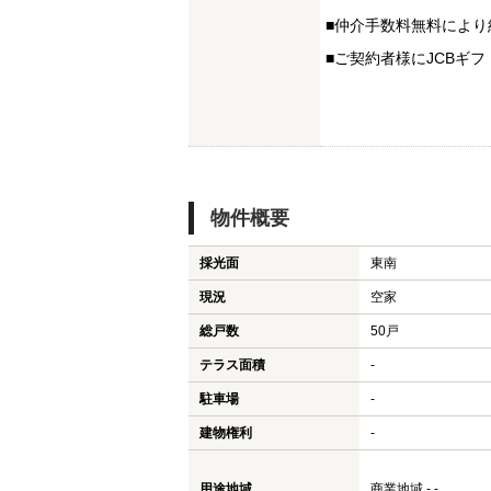
■仲介手数料無料により
■ご契約者様にJCBギフ
物件概要
採光面
東南
現況
空家
総戸数
50戸
テラス面積
-
駐車場
-
建物権利
-
用途地域
商業地域 - -