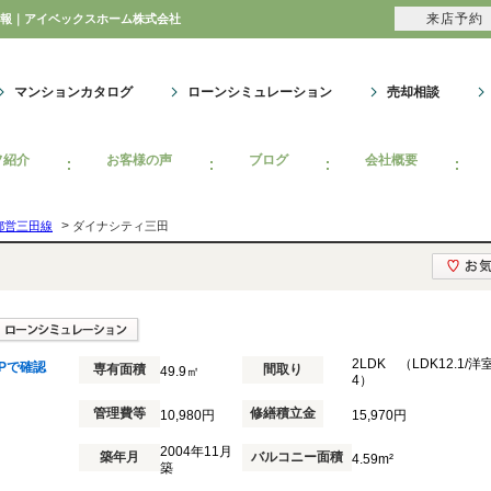
来店予約
ン情報｜アイベックスホーム株式会社
マンションカタログ
ローンシミュレーション
売却相談
フ紹介
お客様の声
ブログ
会社概要
>
都営三田線
ダイナシティ三田
2LDK （LDK12.1/洋室
Pで確認
専有面積
間取り
49.9㎡
4）
管理費等
修繕積立金
10,980円
15,970円
2004年11月
築年月
バルコニー面積
4.59m²
築