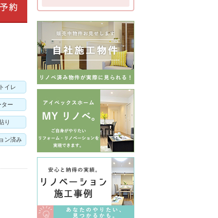
トイレ
ーター
貼り
ョン済み