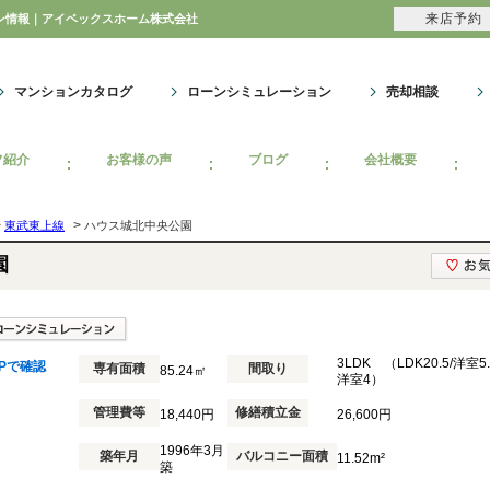
来店予約
ョン情報｜アイベックスホーム株式会社
マンションカタログ
ローンシミュレーション
売却相談
フ紹介
お客様の声
ブログ
会社概要
>
>
東武東上線
ハウス城北中央公園
園
3LDK （LDK20.5/洋室5.
Pで確認
専有面積
間取り
85.24㎡
洋室4）
管理費等
修繕積立金
18,440円
26,600円
1996年3月
築年月
バルコニー面積
11.52m²
築