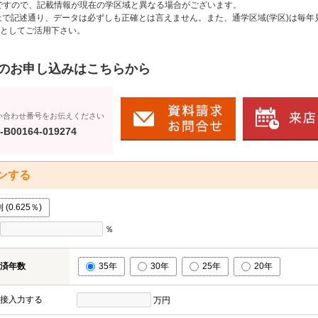
のですので、記載情報が現在の学区域と異なる場合がございます。
上で記述通り、データは必ずしも正確とは言えません。また、通学区域(学区)は毎年
としてご活用下さい。
のお申し込みはこちらから
い合わせ番号をお伝えください
-B00164-019274
ンする
0.625％)
％
済年数
35年
30年
25年
20年
接入力する
万円