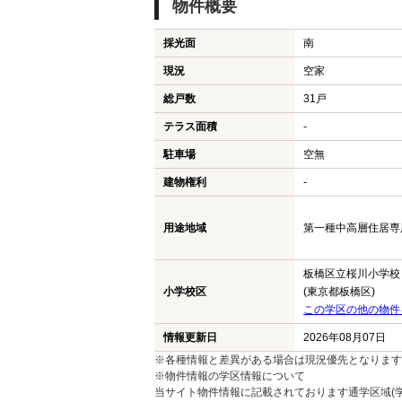
物件概要
採光面
南
現況
空家
総戸数
31戸
テラス面積
-
駐車場
空無
建物権利
-
用途地域
第一種中高層住居専用地
板橋区立桜川小学校
小学校区
(東京都板橋区)
この学区の他の物件
情報更新日
2026年08月07日
※各種情報と差異がある場合は現況優先となります
※物件情報の学区情報について
当サイト物件情報に記載されております通学区域(学