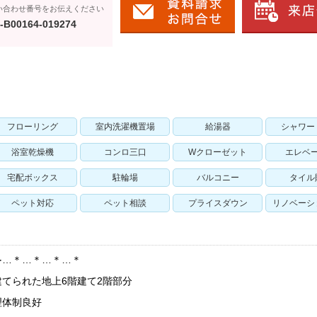
い合わせ番号をお伝えください
-B00164-019274
フローリング
室内洗濯機置場
給湯器
シャワー
浴室乾燥機
コンロ三口
Wクローゼット
エレベ
宅配ボックス
駐輪場
バルコニー
タイル
ペット対応
ペット相談
プライスダウン
リノベーシ
≫…＊…＊…＊…＊
てられた地上6階建て2階部分
理体制良好