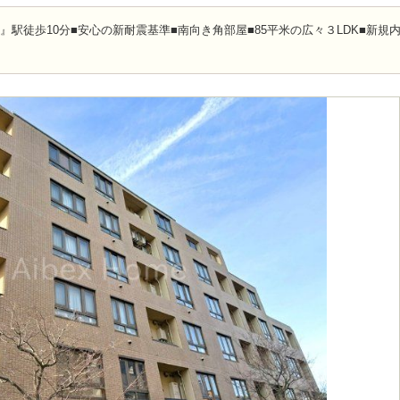
』駅徒歩10分■安心の新耐震基準■南向き角部屋■85平米の広々３LDK■新規