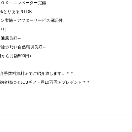
ＢＯＸ・エレベーター完備
のゆとりある３LDK
ョン実施＋アフターサービス保証付
有り）
・通風良好～
徒歩1分♪自然環境良好～
から月額500円）
仲介手数料無料≫でご紹介致します…＊＊
契約者様に≪JCBギフト券10万円≫プレゼント＊＊