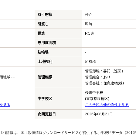
取引態様
仲介
引渡し
即時
構造
RC造
専用庭面積
-
駐輪場
-
土地権利
所有権
管理形態：委託（巡回）
域 - -
管理態様
管理組合：あり
管理会社：住商建物(株)
桜川中学校
中学校区
(東京都板橋区)
を見る
この学区の他の物件を見る
次回更新日
2026年08月21日
区)情報は、国土数値情報ダウンロードサービスが提供する小学校区データ【2016