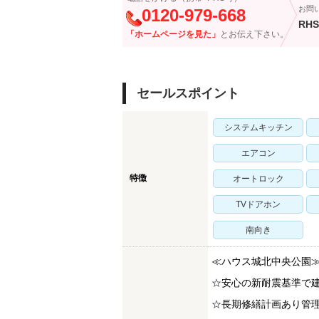
お問
0120-979-668
RHS
「ホームページを見た」
とお伝え下さい。
セールスポイント
システムキッチン
エアコン
特徴
オートロック
TVドアホン
南向き
≪ハウス城北中央公園
☆安心の新耐震基準で建
☆長期修繕計画あり管