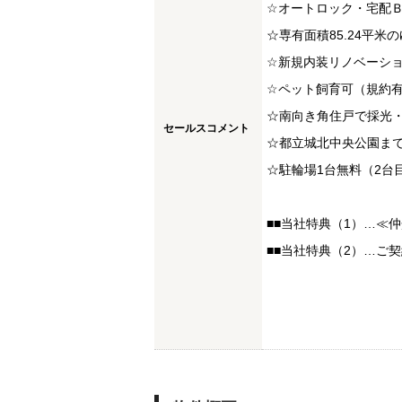
☆オートロック・宅配
☆専有面積85.24平米
☆新規内装リノベーシ
☆ペット飼育可（規約
☆南向き角住戸で採光
セールスコメント
☆都立城北中央公園まで
☆駐輪場1台無料（2台目
■■当社特典（1）…≪
■■当社特典（2）…ご