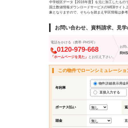
中学校区データ【2016年度】を元に加工したも
国土数値情報ダウンロードサービスのWEBサイト
象となりますので、そちらを踏まえ学区情報は参考
お問い合わせ、資料請求、見学
電話をかける（携帯･PHS可）
お問
0120-979-668
RHS
「ホームページを見た」
とお伝え下さい。
この物件でローンシミュレーショ
物件詳細表示用金利 (
年利率
直接入力する
ボーナス払い
返
頭金
直