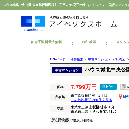
ハウス城北中央公園 東京都板橋区桜川2丁目7,799万円の中古マンション｜分譲マンシ
仲介手数料最大無料
物件検索
スタッ
>
TOPページ
>
物件検索
>
中古マンション
板橋区
ハウス城北中央公
中古マンション
7,799万円
値下がり
価格
東京都板橋区桜川2丁目
MA
所在地
この地域周辺の物件を見る
東武東上線
上板橋
/徒歩10分
交通
東武東上線
ときわ台
/徒歩18分
所在階/階数
2階/地上6階建