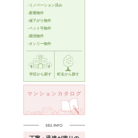
-リノベーション済み
-新着物件
-値下がり物件
-ペット可物件
-築浅物件
-オンリー物件
学区から探す
町名から探す