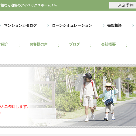
来店予約
情報なら池袋のアイベックスホーム！%
マンションカタログ
ローンシミュレーション
売却相談
フ紹介
お客様の声
ブログ
会社概要
ジに移動します。
。