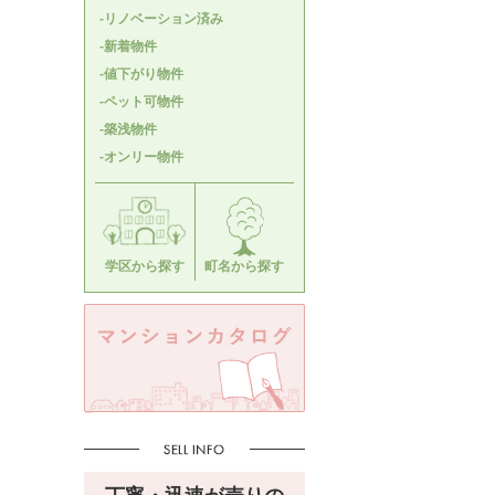
-リノベーション済み
-新着物件
-値下がり物件
-ペット可物件
-築浅物件
-オンリー物件
学区から探す
町名から探す