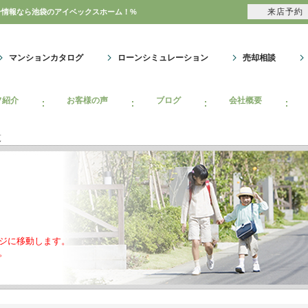
来店予約
ン情報なら池袋のアイベックスホーム！%
マンションカタログ
ローンシミュレーション
売却相談
フ紹介
お客様の声
ブログ
会社概要
覧
ジに移動します。
。