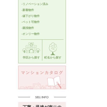
-リノベーション済み
-新着物件
-値下がり物件
-ペット可物件
-築浅物件
-オンリー物件
学区から探す
町名から探す