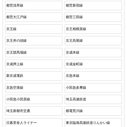
都営浅草線
都営新宿線
都営大江戸線
都営三田線
京王線
京王相模原線
京王井の頭線
京王高尾線
京王競馬場線
京成本線
京成押上線
京成金町線
新京成電鉄
京急本線
京急空港線
小田急多摩線
小田急小田原線
埼玉高速鉄道
埼玉新都市交通
都電荒川線
日暮里舎人ライナー
東京臨海高速鉄道りんかい線