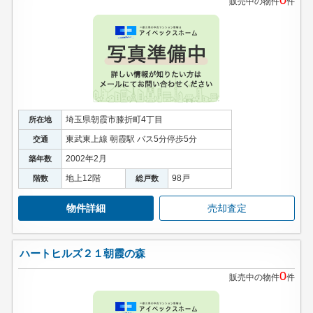
販売中の物件
件
埼玉県朝霞市膝折町4丁目
所在地
東武東上線 朝霞駅 バス5分停歩5分
交通
2002年2月
築年数
地上12階
98戸
階数
総戸数
物件詳細
売却査定
ハートヒルズ２１朝霞の森
0
販売中の物件
件