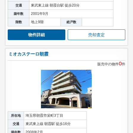
東武東上線 朝霞台駅 徒歩20分
交通
2001年9月
築年数
地上9階
階数
総戸数
物件詳細
売却査定
ミオカステーロ朝霞
0
販売中の物件
件
埼玉県朝霞市栄町3丁目
所在地
東武東上線 朝霞駅 徒歩16分
交通
2008年2月
築年数