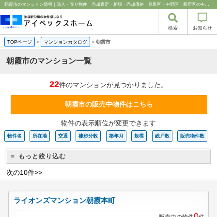
朝霞市のマンション情報｜購入・売り物件、売却査定・相場・売却価格｜豊島区・中野区・新宿区の中古マンション・リノベーション情報なら池袋のアイベックスホーム！
検索
お知らせ
TOPページ
>
マンションカタログ
>
朝霞市
朝霞市のマンション一覧
22
件のマンションが見つかりました。
朝霞市の販売中物件はこちら
物件の表示順位が変更できます
物件名
所在地
交通
徒歩分数
築年月
規模
総戸数
販売物件数
＝ もっと絞り込む
次の10件>>
ライオンズマンション朝霞本町
0