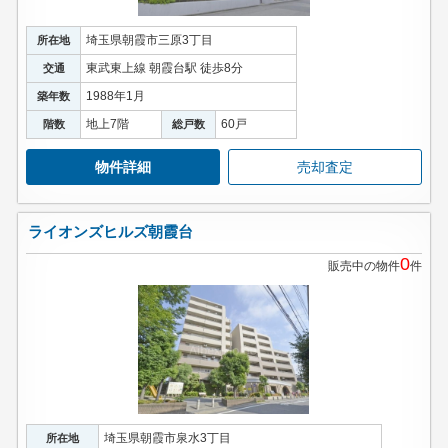
埼玉県朝霞市三原3丁目
所在地
東武東上線 朝霞台駅 徒歩8分
交通
1988年1月
築年数
地上7階
60戸
階数
総戸数
物件詳細
売却査定
ライオンズヒルズ朝霞台
0
販売中の物件
件
埼玉県朝霞市泉水3丁目
所在地