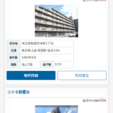
販売中の物件
件
埼玉県朝霞市本町1丁目
所在地
東武東上線 朝霞駅 徒歩13分
交通
1994年9月
築年数
地上7階
57戸
階数
総戸数
物件詳細
売却査定
コスモ朝霞台
0
販売中の物件
件