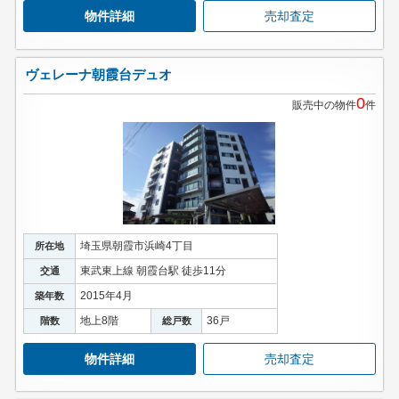
物件詳細
売却査定
ヴェレーナ朝霞台デュオ
0
販売中の物件
件
埼玉県朝霞市浜崎4丁目
所在地
東武東上線 朝霞台駅 徒歩11分
交通
2015年4月
築年数
地上8階
36戸
階数
総戸数
物件詳細
売却査定