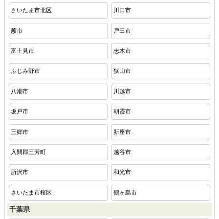
さいたま市北区
川口市
蕨市
戸田市
富士見市
志木市
ふじみ野市
狭山市
八潮市
川越市
坂戸市
朝霞市
三郷市
新座市
入間郡三芳町
越谷市
所沢市
和光市
さいたま市桜区
鶴ヶ島市
千葉県