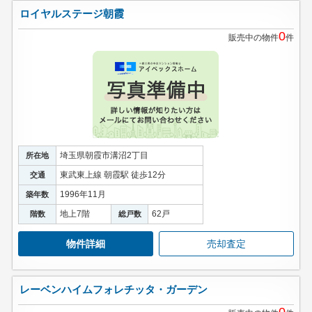
ロイヤルステージ朝霞
0
販売中の物件
件
埼玉県朝霞市溝沼2丁目
所在地
東武東上線 朝霞駅 徒歩12分
交通
1996年11月
築年数
地上7階
62戸
階数
総戸数
物件詳細
売却査定
レーベンハイムフォレチッタ・ガーデン
0