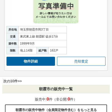
埼玉県朝霞市岡3丁目
所在地
東武東上線 朝霞駅 徒歩17分
交通
1999年9月
築年数
地上14階
162戸
階数
総戸数
物件詳細
売却査定
次の10件>>
朝霞市の販売中一覧
0
0
販売中:
件（非公開:
件）
朝霞市の販売中物件（会員限定物件含む）をもっと見る