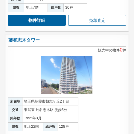
地上7階
30戸
階数
総戸数
物件詳細
売却査定
藤和志木タワー
0
販売中の物件
件
埼玉県朝霞市朝志ケ丘2丁目
所在地
東武東上線 志木駅 徒歩3分
交通
1995年3月
築年数
地上22階
128戸
階数
総戸数