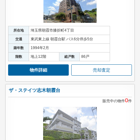
埼玉県朝霞市膝折町4丁目
所在地
東武東上線 朝霞台駅 バス6分停歩5分
交通
1994年2月
築年数
地上12階
86戸
階数
総戸数
物件詳細
売却査定
ザ・ステイツ志木朝霞台
0
販売中の物件
件