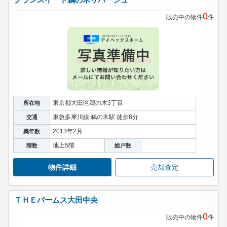
0
販売中の物件
件
東京都大田区鵜の木3丁目
所在地
東急多摩川線 鵜の木駅 徒歩8分
交通
2013年2月
築年数
地上5階
階数
総戸数
物件詳細
売却査定
ＴＨＥパームス大田中央
0
販売中の物件
件