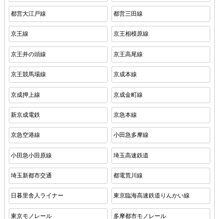
都営大江戸線
都営三田線
京王線
京王相模原線
京王井の頭線
京王高尾線
京王競馬場線
京成本線
京成押上線
京成金町線
新京成電鉄
京急本線
京急空港線
小田急多摩線
小田急小田原線
埼玉高速鉄道
埼玉新都市交通
都電荒川線
日暮里舎人ライナー
東京臨海高速鉄道りんかい線
東京モノレール
多摩都市モノレール