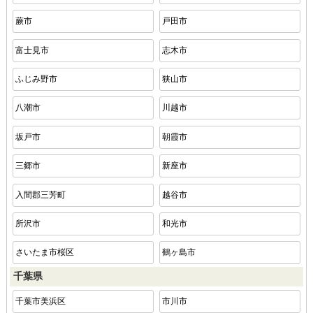
蕨市
戸田市
富士見市
志木市
ふじみ野市
狭山市
八潮市
川越市
坂戸市
朝霞市
三郷市
新座市
入間郡三芳町
越谷市
所沢市
和光市
さいたま市桜区
鶴ヶ島市
千葉県
千葉市美浜区
市川市