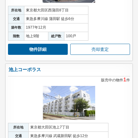
東京都大田区西蒲田8丁目
所在地
東急多摩川線 蒲田駅 徒歩6分
交通
1977年12月
築年数
地上9階
100戸
階数
総戸数
物件詳細
売却査定
池上コーポラス
1
販売中の物件
件
東京都大田区池上7丁目
所在地
東急多摩川線 武蔵新田駅 徒歩12分
交通