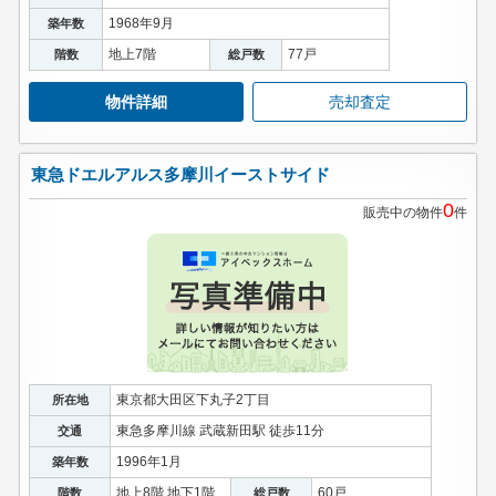
1968年9月
築年数
地上7階
77戸
階数
総戸数
物件詳細
売却査定
東急ドエルアルス多摩川イーストサイド
0
販売中の物件
件
東京都大田区下丸子2丁目
所在地
東急多摩川線 武蔵新田駅 徒歩11分
交通
1996年1月
築年数
地上8階 地下1階
60戸
階数
総戸数