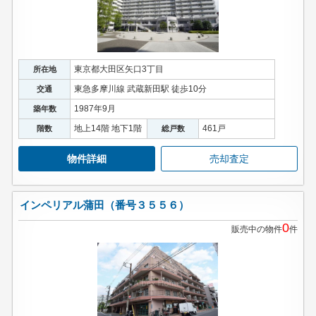
東京都大田区矢口3丁目
所在地
東急多摩川線 武蔵新田駅 徒歩10分
交通
1987年9月
築年数
地上14階 地下1階
461戸
階数
総戸数
物件詳細
売却査定
インペリアル蒲田（番号３５５６）
0
販売中の物件
件