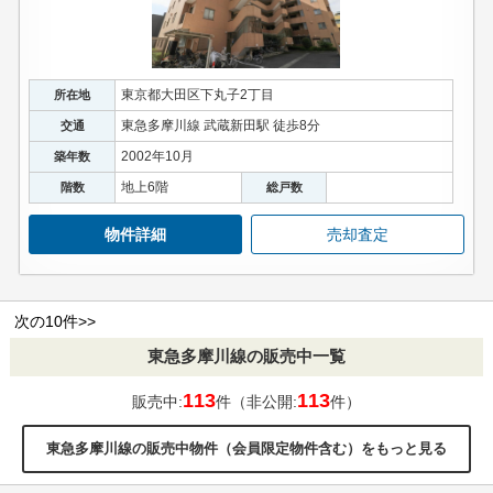
東京都大田区下丸子2丁目
所在地
東急多摩川線 武蔵新田駅 徒歩8分
交通
2002年10月
築年数
地上6階
階数
総戸数
物件詳細
売却査定
次の10件>>
東急多摩川線の販売中一覧
113
113
販売中:
件（非公開:
件）
東急多摩川線の販売中物件（会員限定物件含む）をもっと見る