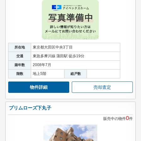
東京都大田区中央3丁目
所在地
東急多摩川線 蒲田駅 徒歩19分
交通
2008年7月
築年数
地上5階
階数
総戸数
物件詳細
売却査定
プリムローズ下丸子
0
販売中の物件
件