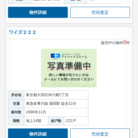
物件詳細
売却査定
ワイズ２２２
0
販売中の物件
件
東京都大田区仲六郷1丁目
所在地
東急多摩川線 蒲田駅 徒歩12分
交通
1996年11月
築年数
地上14階
222戸
階数
総戸数
物件詳細
売却査定