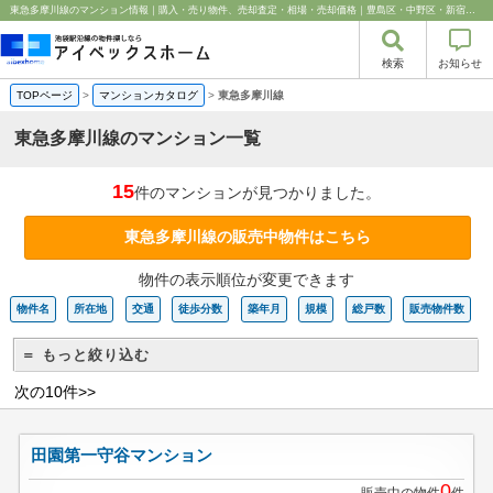
東急多摩川線のマンション情報｜購入・売り物件、売却査定・相場・売却価格｜豊島区・中野区・新宿区の中古マンション・リノベーション情報なら池袋のアイベックスホーム！
検索
お知らせ
TOPページ
>
マンションカタログ
>
東急多摩川線
東急多摩川線のマンション一覧
15
件のマンションが見つかりました。
東急多摩川線の販売中物件はこちら
物件の表示順位が変更できます
物件名
所在地
交通
徒歩分数
築年月
規模
総戸数
販売物件数
＝ もっと絞り込む
次の10件>>
田園第一守谷マンション
0