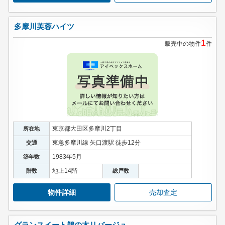
多摩川芙蓉ハイツ
1
販売中の物件
件
東京都大田区多摩川2丁目
所在地
東急多摩川線 矢口渡駅 徒歩12分
交通
1983年5月
築年数
地上14階
階数
総戸数
物件詳細
売却査定
グランスイート鵜の木リバージュ