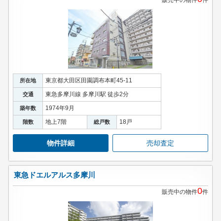
販売中の物件
件
東京都大田区田園調布本町45-11
所在地
東急多摩川線 多摩川駅 徒歩2分
交通
1974年9月
築年数
地上7階
18戸
階数
総戸数
物件詳細
売却査定
東急ドエルアルス多摩川
0
販売中の物件
件