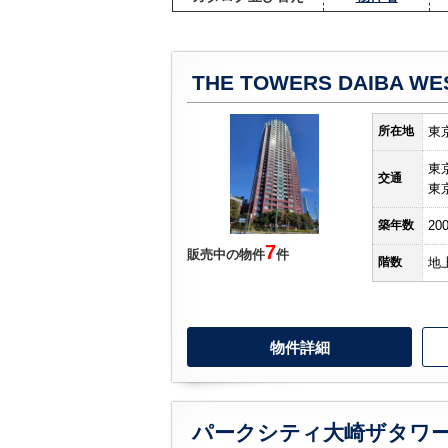
THE TOWERS DAIBA WE
所在地
東
東
交通
東
築年数
20
7
販売中の物件
件
階数
地
物件詳細
パークシティ大崎ザタワ