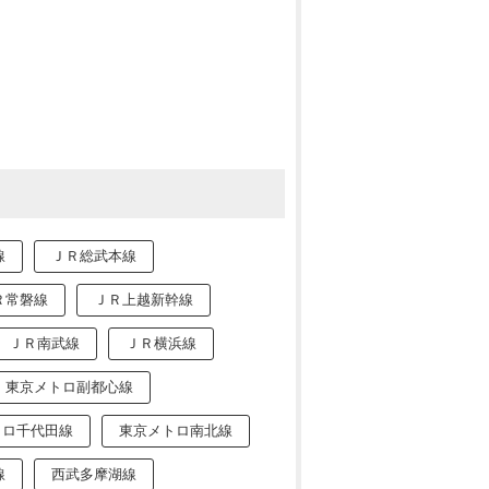
線
ＪＲ総武本線
Ｒ常磐線
ＪＲ上越新幹線
ＪＲ南武線
ＪＲ横浜線
東京メトロ副都心線
トロ千代田線
東京メトロ南北線
線
西武多摩湖線