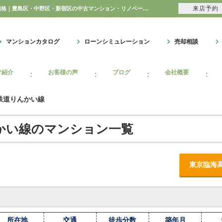
来店予約
東京臨海高速鉄道りんかい線マンション情報｜購入・売り物件、売却査定・相場・売却価格｜豊島区・中野区・新宿区の中古マンション・リノベーション情報なら池袋のアイベックスホーム！
マンションカタログ
ローンシミュレーション
売却相談
フ紹介
お客様の声
ブログ
会社概要
鉄道りんかい線
かい線のマンション一覧
東京臨海
所在地
交通
徒歩分数
築年月