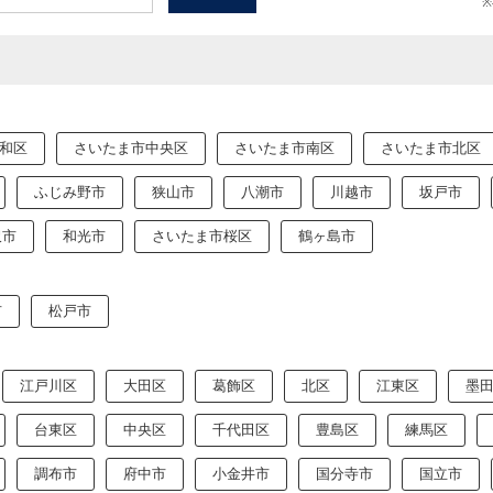
和区
さいたま市中央区
さいたま市南区
さいたま市北区
ふじみ野市
狭山市
八潮市
川越市
坂戸市
沢市
和光市
さいたま市桜区
鶴ヶ島市
市
松戸市
江戸川区
大田区
葛飾区
北区
江東区
墨
台東区
中央区
千代田区
豊島区
練馬区
調布市
府中市
小金井市
国分寺市
国立市