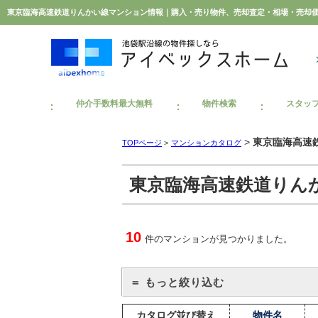
仲介手数料最大無料
物件検索
スタッ
>
東京臨海高速
TOPページ
>
マンションカタログ
東京臨海高速鉄道りん
10
件のマンションが見つかりました。
＝ もっと絞り込む
カタログ並び替え
物件名