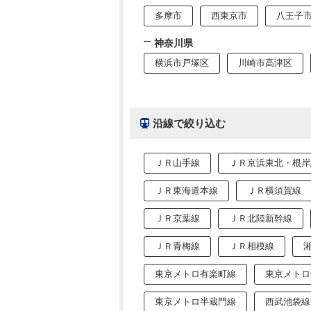
多摩市
西東京市
八王子
神奈川県
横浜市戸塚区
川崎市高津区
沿線で絞り込む
ＪＲ山手線
ＪＲ京浜東北・根岸
ＪＲ東海道本線
ＪＲ横須賀線
ＪＲ京葉線
ＪＲ北陸新幹線
ＪＲ青梅線
ＪＲ相模線
東京メトロ有楽町線
東京メトロ
東京メトロ半蔵門線
西武池袋線