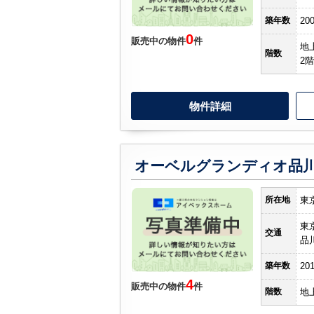
築年数
20
0
販売中の物件
件
地
階数
2階
物件詳細
オーベルグランディオ品
所在地
東
東
交通
品
築年数
20
4
販売中の物件
件
階数
地