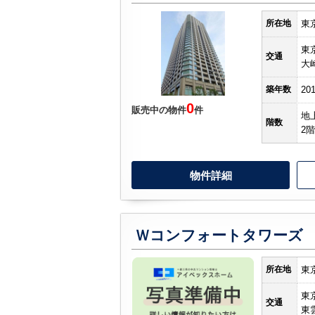
所在地
東
東
交通
大
築年数
20
0
販売中の物件
件
地
階数
2階
物件詳細
Ｗコンフォートタワーズ
所在地
東
東
交通
東