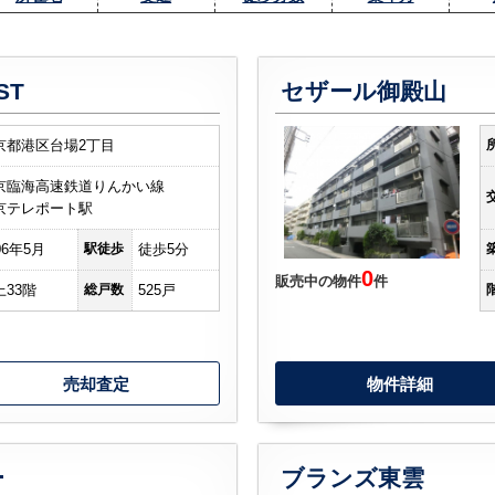
ST
セザール御殿山
京都港区台場2丁目
京臨海高速鉄道りんかい線
京テレポート駅
06年5月
駅徒歩
徒歩5分
0
販売中の物件
件
上33階
総戸数
525戸
売却査定
物件詳細
ー
ブランズ東雲