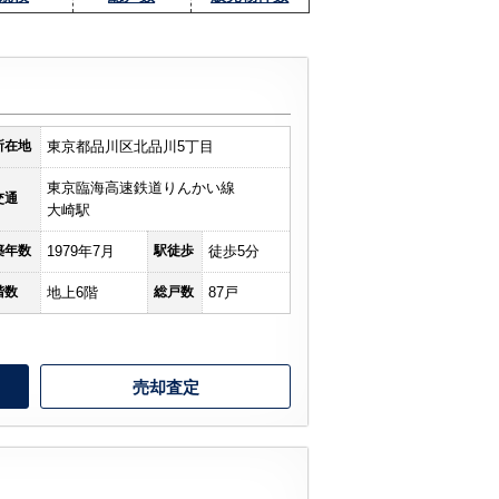
所在地
東京都品川区北品川5丁目
東京臨海高速鉄道りんかい線
交通
大崎駅
築年数
1979年7月
駅徒歩
徒歩5分
階数
地上6階
総戸数
87戸
売却査定