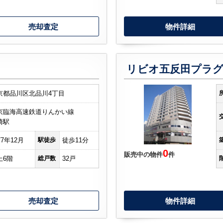
売却査定
物件詳細
リビオ五反田プラグ
京都品川区北品川4丁目
京臨海高速鉄道りんかい線
崎駅
77年12月
駅徒歩
徒歩11分
0
販売中の物件
件
上6階
総戸数
32戸
売却査定
物件詳細