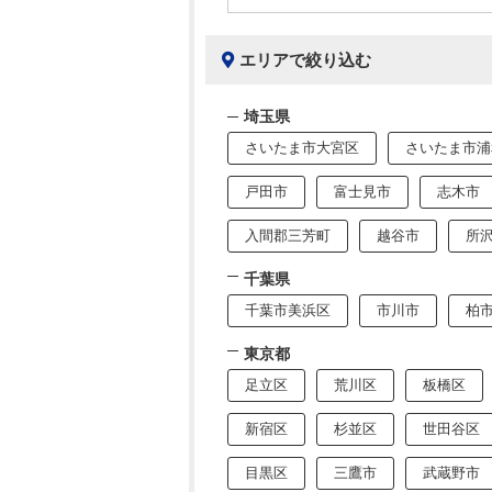
エリアで絞り込む
埼玉県
さいたま市大宮区
さいたま市浦
戸田市
富士見市
志木市
入間郡三芳町
越谷市
所
千葉県
千葉市美浜区
市川市
柏
東京都
足立区
荒川区
板橋区
新宿区
杉並区
世田谷区
目黒区
三鷹市
武蔵野市