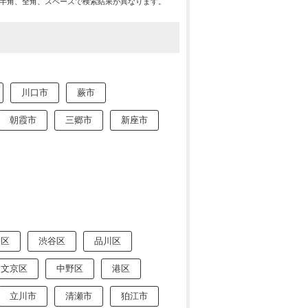
※半角、全角、スペースで検索結果が異なります。
川口市
蕨市
朝霞市
三郷市
新座市
田区
渋谷区
品川区
文京区
中野区
港区
立川市
清瀬市
狛江市