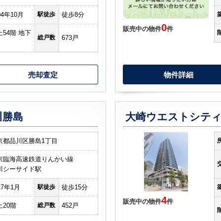
04年10月
駅徒歩
徒歩8分
0
販売中の物件
件
上54階 地下
総戸数
673戸
売却査定
物件詳細
川勝島
大崎ウエストシテ
京都品川区勝島1丁目
京臨海高速鉄道りんかい線
川シーサイド駅
17年1月
駅徒歩
徒歩15分
4
販売中の物件
件
上20階
総戸数
452戸