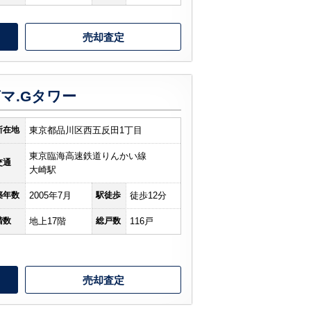
売却査定
マ.Gタワー
所在地
東京都品川区西五反田1丁目
東京臨海高速鉄道りんかい線
交通
大崎駅
築年数
2005年7月
駅徒歩
徒歩12分
階数
地上17階
総戸数
116戸
売却査定