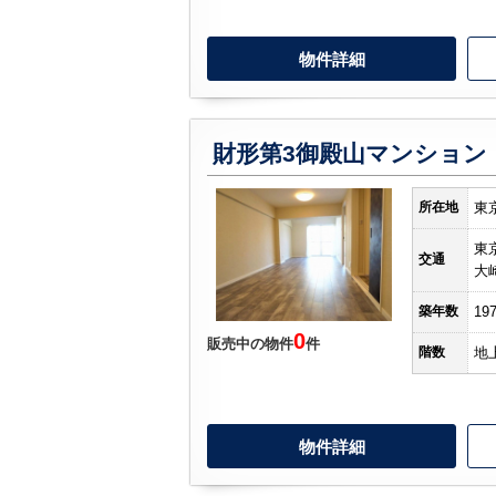
物件詳細
財形第3御殿山マンション
所在地
東
東
交通
大
築年数
19
0
販売中の物件
件
階数
地
物件詳細