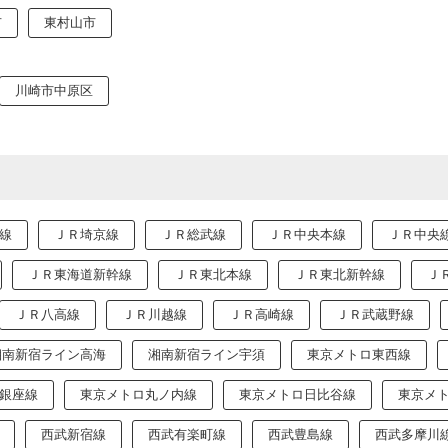
市
東村山市
川崎市中原区
線
ＪＲ埼京線
ＪＲ総武線
ＪＲ中央本線
ＪＲ中央
ＪＲ東海道新幹線
ＪＲ東北本線
ＪＲ東北新幹線
Ｊ
ＪＲ八高線
ＪＲ川越線
ＪＲ高崎線
ＪＲ武蔵野線
湘南新宿ライン高海
湘南新宿ライン宇須
東京メトロ東西線
銀座線
東京メトロ丸ノ内線
東京メトロ日比谷線
東京メ
西武新宿線
西武有楽町線
西武豊島線
西武多摩川