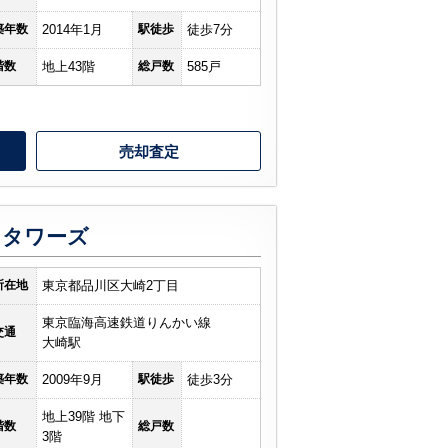
築年数
2014年1月
駅徒歩
徒歩7分
階数
地上43階
総戸数
585戸
売却査定
ィタワーズ
所在地
東京都品川区大崎2丁目
東京臨海高速鉄道りんかい線
交通
大崎駅
築年数
2009年9月
駅徒歩
徒歩3分
地上39階 地下
階数
総戸数
3階