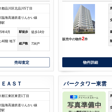
京都品川区北品川5丁目
京臨海高速鉄道りんかい線
崎駅
15年4月
駅徒歩
徒歩14分
2
販売中の物件
件
上40階 地下
総戸数
734戸
売却査定
物件詳細
 ＥＡＳＴ
パークタワー東雲
京都江東区東雲1丁目
京臨海高速鉄道りんかい線
雲駅